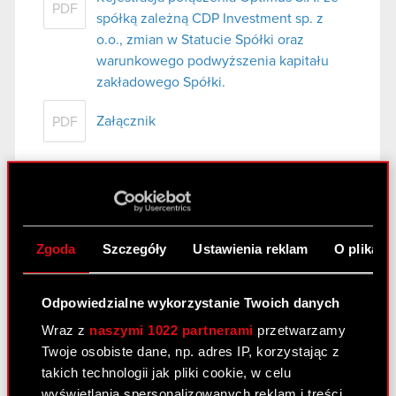
PDF
spółką zależną CDP Investment sp. z
o.o., zmian w Statucie Spółki oraz
warunkowego podwyższenia kapitału
zakładowego Spółki.
Załącznik
PDF
Raport bieżący nr 1/2011
1 stycznia 2011
Zgoda
Szczegóły
Ustawienia reklam
O plikach
Zgłoszenie wniosku o upadłość jednostki
PDF
zależnej
Odpowiedzialne wykorzystanie Twoich danych
Wraz z
naszymi 1022 partnerami
przetwarzamy
Raport bieżący nr 112/2010
Twoje osobiste dane, np. adres IP, korzystając z
23 grudnia 2010
takich technologii jak pliki cookie, w celu
wyświetlania spersonalizowanych reklam i treści,