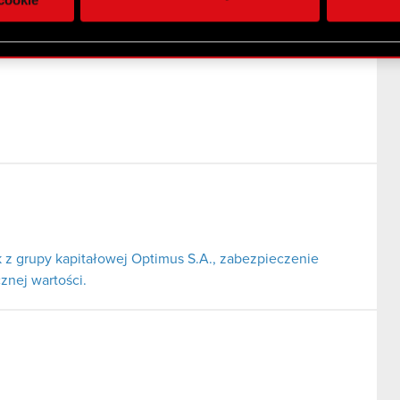
 uzyskanymi podczas korzystania z ich usług. Kontynuując korzy
lików cookie.
z grupy kapitałowej Optimus S.A., zabezpieczenie
znej wartości.