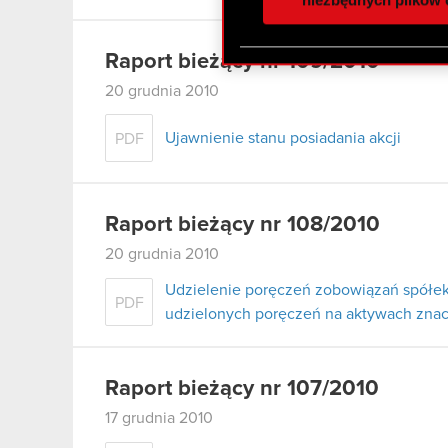
otrzymanymi od Ciebie lub
zgadasz się na używanie p
Raport bieżący nr 109/2010
20 grudnia 2010
Ujawnienie stanu posiadania akcji
PDF
Raport bieżący nr 108/2010
20 grudnia 2010
Udzielenie poręczeń zobowiązań spółek 
PDF
udzielonych poręczeń na aktywach znac
Raport bieżący nr 107/2010
17 grudnia 2010