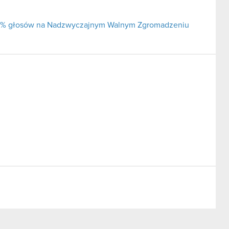
j 5% głosów na Nadzwyczajnym Walnym Zgromadzeniu
alne Zgromadzenie Akcjonariuszy Spółki