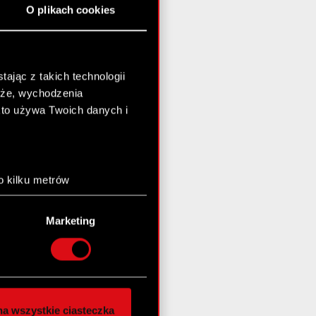
O plikach cookies
ając z takich technologii
chże, wychodzenia
kto używa Twoich danych i
o kilku metrów
anych (fingerprinting,
Marketing
łasne preferencje w
sekcji
nej chwili.
społecznościowe i
ostępniamy partnerom
a wszystkie ciasteczka
 innymi danymi