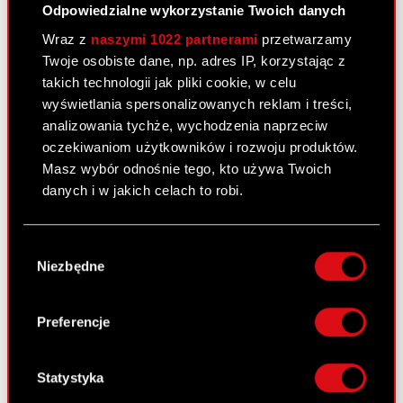
Odpowiedzialne wykorzystanie Twoich danych
Podwyższenie kapitału zakładowego
PDF
Wraz z
naszymi 1022 partnerami
przetwarzamy
Twoje osobiste dane, np. adres IP, korzystając z
takich technologii jak pliki cookie, w celu
wyświetlania spersonalizowanych reklam i treści,
Raport bieżący nr 15/2011
analizowania tychże, wychodzenia naprzeciw
17 lutego 2011
oczekiwaniom użytkowników i rozwoju produktów.
Masz wybór odnośnie tego, kto używa Twoich
Dopuszczenie i wprowadzenie akcji do
PDF
danych i w jakich celach to robi.
obrotu na rynku regulowanym GPW
Jeśli wyrazisz na to zgodę, chcielibyśmy również:
Wybór
Gromadzić dane dotyczące Twojej
Raport bieżący nr 14/2011
Niezbędne
zgody
lokalizacji geograficznej z dokładnością nawet
10 lutego 2011
do kilku metrów
Identyfikować Twoje urządzenie, aktywnie
Warunkowa rejestracja akcji serii K w
Preferencje
PDF
analizując charakteryzującego je zbiory
Krajowym Depozycie Papierów
danych (fingerprinting, czyli wirtualny odcisk
Wartościowych S.A.
palca)
Statystyka
Dowiedz się więcej odnośnie tego, jak Twoje