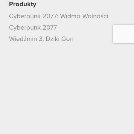
Produkty
Cyberpunk 2077: Widmo Wolności
Cyberpunk 2077
Wiedźmin 3: Dziki Gon
Wiedźmin 2: Zabójcy Królów
Wiedźmin
GWINT: Wiedźmińska Gra Karciana
Kontakt
CD PROJEKT S.A.
ul. Jagiellońska 74
03-301
Warszawa
Kontakt ogólny: