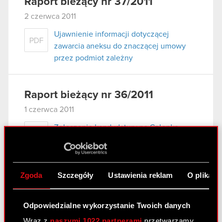
Raport bieżący nr 37/2011
2 czerwca 2011
Ujawnienie informacji dotyczącej
PDF
zawarcia aneksu do znaczącej umowy
przez podmiot zależny
Raport bieżący nr 36/2011
1 czerwca 2011
Zgłoszenie kandydatury na Członka
PDF
Rady Nadzorczej Optimus S.A.
Pobierz załącznik
PDF
Zgoda
Szczegóły
Ustawienia reklam
O plikach
Raport bieżący nr 35/2011
Odpowiedzialne wykorzystanie Twoich danych
1 czerwca 2011
Wraz z
naszymi 1022 partnerami
przetwarzamy