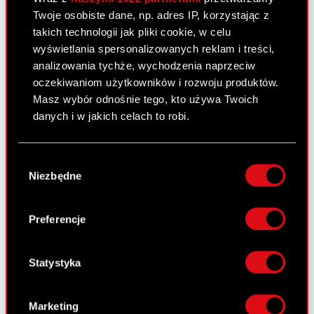
Twoje osobiste dane, np. adres IP, korzystając z
Projekty uchwał Zwyczajnego Walnego
PDF
takich technologii jak pliki cookie, w celu
Zgromadzenia Akcjonariuszy
wyświetlania spersonalizowanych reklam i treści,
analizowania tychże, wychodzenia naprzeciw
Pobierz załącznik
PDF
oczekiwaniom użytkowników i rozwoju produktów.
Masz wybór odnośnie tego, kto używa Twoich
danych i w jakich celach to robi.
Raport bieżący nr 34/2011
1 czerwca 2011
Jeśli wyrazisz na to zgodę, chcielibyśmy również:
Wybór
Gromadzić dane dotyczące Twojej
Ogłoszenie o zwołaniu Zwyczajnego
Niezbędne
zgody
PDF
lokalizacji geograficznej z dokładnością nawet
Walnego Zgromadzenia
do kilku metrów
Identyfikować Twoje urządzenie, aktywnie
Preferencje
analizując charakteryzującego je zbiory
Raport bieżący nr 33/2011
danych (fingerprinting, czyli wirtualny odcisk
palca)
Statystyka
31 maja 2011
Dowiedz się więcej odnośnie tego, jak Twoje
Podjęcie przez Zarząd Optimus S.A.
osobiste dane są przetwarzane oraz ustaw własne
PDF
uchwały w przedmiocie skierowania do
Marketing
preferencje w
sekcji szczegółów
. W Deklaracji