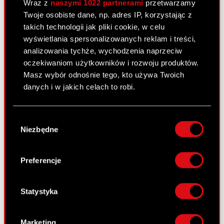
Wraz z
naszymi 1022 partnerami
przetwarzamy
Twoje osobiste dane, np. adres IP, korzystając z
Raport bieżący nr 27/2011
takich technologii jak pliki cookie, w celu
wyświetlania spersonalizowanych reklam i treści,
20 kwietnia 2011
analizowania tychże, wychodzenia naprzeciw
oczekiwaniom użytkowników i rozwoju produktów.
Ogłoszenie upadłości spółki zależnej
PDF
Masz wybór odnośnie tego, kto używa Twoich
danych i w jakich celach to robi.
Raport bieżący nr 26/2011
Jeśli wyrazisz na to zgodę, chcielibyśmy również:
Wybór
14 kwietnia 2011
Gromadzić dane dotyczące Twojej
Niezbędne
zgody
lokalizacji geograficznej z dokładnością nawet
Podjęcie przez Zarząd Optimus S.A.
do kilku metrów
PDF
uchwały w przedmiocie skierowania do
Identyfikować Twoje urządzenie, aktywnie
Preferencje
Walnego Zgromadzenia wniosku w
analizując charakteryzującego je zbiory
sprawie podjęcia uchwały zmierzającej
danych (fingerprinting, czyli wirtualny odcisk
do zmiany firmy Spółki
palca)
Statystyka
Dowiedz się więcej odnośnie tego, jak Twoje
osobiste dane są przetwarzane oraz ustaw własne
Marketing