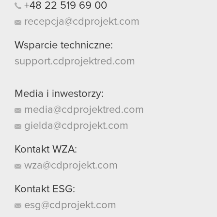
+48
22
519
69
00
recepcja@cdprojekt.com
Wsparcie techniczne:
support.cdprojektred.com
Media i inwestorzy:
media@cdprojektred.com
gielda@cdprojekt.com
Kontakt WZA:
wza@cdprojekt.com
Kontakt ESG:
esg@cdprojekt.com