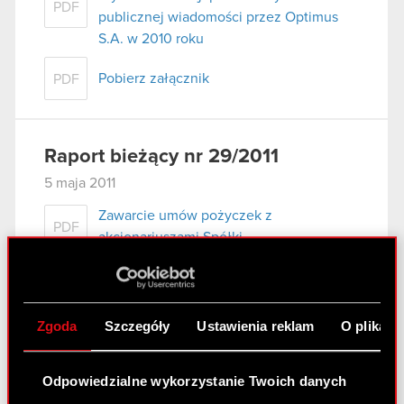
PDF
publicznej wiadomości przez Optimus
S.A. w 2010 roku
Pobierz załącznik
PDF
Raport bieżący nr 29/2011
5 maja 2011
Zawarcie umów pożyczek z
PDF
akcjonariuszami Spółki
Raport bieżący nr 28/2011
Zgoda
Szczegóły
Ustawienia reklam
O plikach
5 maja 2011
Zawarcie aneksu do umowy znaczącej
PDF
Odpowiedzialne wykorzystanie Twoich danych