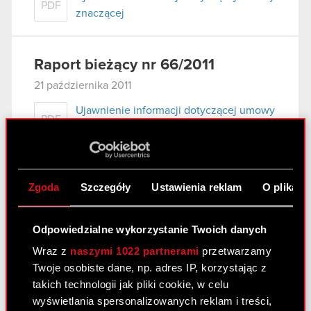
PDF
znaczącej
Raport bieżący nr 66/2011
21 października 2011
Ujawnienie informacji dotyczącej umowy
PDF
znaczącej
Raport bieżący nr 66/2011
Zgoda
Szczegóły
Ustawienia reklam
O plikach
21 października 2011
Odpowiedzialne wykorzystanie Twoich danych
Wraz z
naszymi 1022 partnerami
przetwarzamy
Raport bieżący nr 65/2011
Twoje osobiste dane, np. adres IP, korzystając z
3 października 2011
takich technologii jak pliki cookie, w celu
wyświetlania spersonalizowanych reklam i treści,
Powołanie Pana Adama Badowskiego