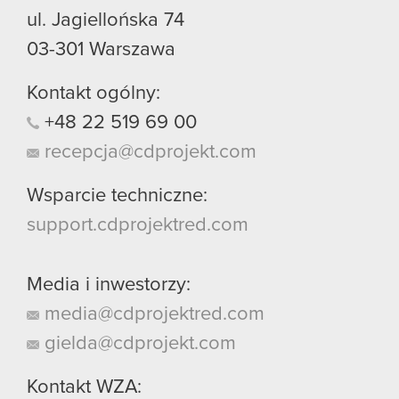
ul. Jagiellońska 74
03-301
Warszawa
Kontakt ogólny:
+48
22
519
69
00
recepcja@cdprojekt.com
Wsparcie techniczne:
support.cdprojektred.com
Media i inwestorzy:
media@cdprojektred.com
gielda@cdprojekt.com
Kontakt WZA: