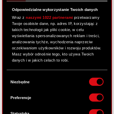
Raport bieżący nr 14/2012
Odpowiedzialne wykorzystanie Twoich danych
7 maja 2012
Wraz z
naszymi 1022 partnerami
przetwarzamy
Twoje osobiste dane, np. adres IP, korzystając z
Wpis zastawu rejestrowego na prawie
PDF
takich technologii jak pliki cookie, w celu
ochronnym do znaku towarowego
wyświetlania spersonalizowanych reklam i treści,
analizowania tychże, wychodzenia naprzeciw
oczekiwaniom użytkowników i rozwoju produktów.
Raport bieżący nr 13/2012
Masz wybór odnośnie tego, kto używa Twoich
2 maja 2012
danych i w jakich celach to robi.
Ujawnienie stanu posiadania
PDF
Jeśli wyrazisz na to zgodę, chcielibyśmy również:
Wybór
Gromadzić dane dotyczące Twojej
Niezbędne
zgody
lokalizacji geograficznej z dokładnością nawet
do kilku metrów
Raport bieżący nr 12/2012
Identyfikować Twoje urządzenie, aktywnie
Preferencje
30 kwietnia 2012
analizując charakteryzującego je zbiory
danych (fingerprinting, czyli wirtualny odcisk
Wykaz informacji przekazanych do
PDF
palca)
Statystyka
publicznej wiadomości przez CD Projekt