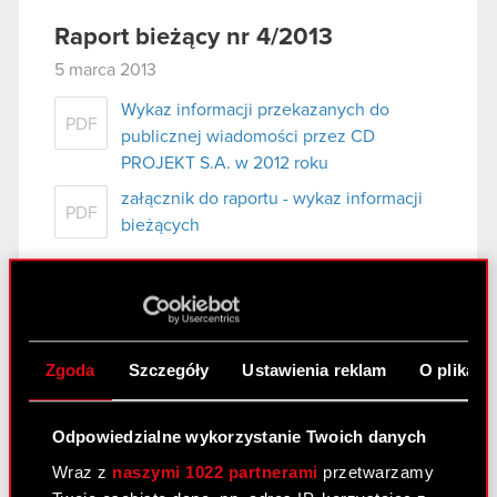
Raport bieżący nr 4/2013
5 marca 2013
Wykaz informacji przekazanych do
PDF
publicznej wiadomości przez CD
PROJEKT S.A. w 2012 roku
załącznik do raportu - wykaz informacji
PDF
bieżących
Raport bieżący nr 3/2013
5 marca 2013
Zgoda
Szczegóły
Ustawienia reklam
O plikach
Ujawnienie informacji dotyczących
PDF
prowadzonych negocjacji
Odpowiedzialne wykorzystanie Twoich danych
Wraz z
naszymi 1022 partnerami
przetwarzamy
Raport bieżący nr 2/2013