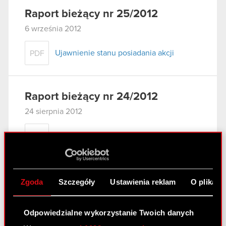
Raport bieżący nr 25/2012
6 września 2012
Ujawnienie stanu posiadania akcji
PDF
Raport bieżący nr 24/2012
24 sierpnia 2012
Zawarcie aneksu do umowy kredytowej
PDF
Raport bieżący nr 23/2012
Zgoda
Szczegóły
Ustawienia reklam
O plikach
9 sierpnia 2012
Szacunki skonsolidowanych przychodów
Odpowiedzialne wykorzystanie Twoich danych
PDF
ze sprzedaży netto Grupy Kapitałowej