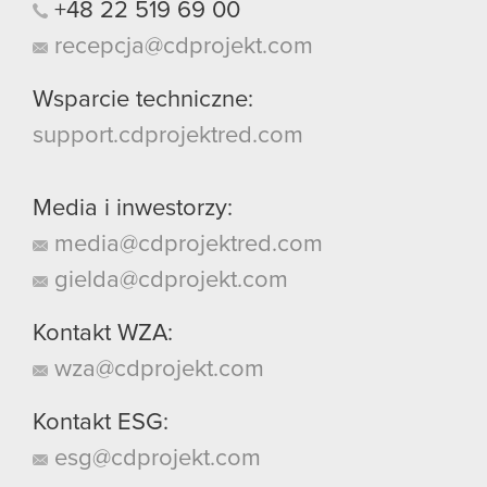
+48
22
519
69
00
recepcja@cdprojekt.com
Wsparcie techniczne:
support.cdprojektred.com
Media i inwestorzy:
media@cdprojektred.com
gielda@cdprojekt.com
Kontakt WZA:
wza@cdprojekt.com
Kontakt ESG:
esg@cdprojekt.com