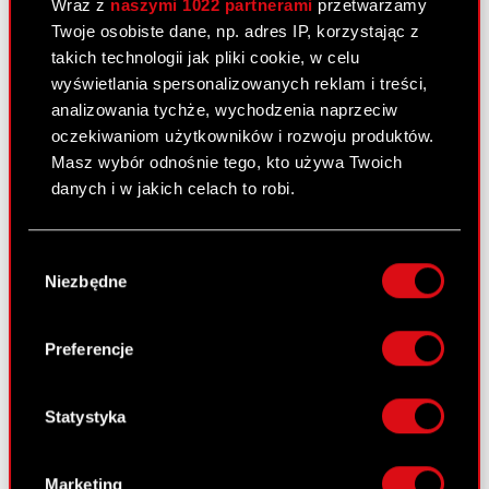
Wraz z
naszymi 1022 partnerami
przetwarzamy
CD Projekt RED za okres od 1 stycznia
Twoje osobiste dane, np. adres IP, korzystając z
2012 r. do 30 czerwca 2012 r.
takich technologii jak pliki cookie, w celu
wyświetlania spersonalizowanych reklam i treści,
analizowania tychże, wychodzenia naprzeciw
Raport bieżący nr 22/2012
oczekiwaniom użytkowników i rozwoju produktów.
26 czerwca 2012
Masz wybór odnośnie tego, kto używa Twoich
danych i w jakich celach to robi.
Akcjonariusze posiadający co najmniej
PDF
5% głosów na Zwyczajnym Walnym
Jeśli wyrazisz na to zgodę, chcielibyśmy również:
Zgromadzeniu Akcjonariuszy Spółki.
Wybór
Gromadzić dane dotyczące Twojej
Niezbędne
zgody
lokalizacji geograficznej z dokładnością nawet
do kilku metrów
Raport bieżący nr 21/2012
Identyfikować Twoje urządzenie, aktywnie
Preferencje
analizując charakteryzującego je zbiory
26 czerwca 2012
danych (fingerprinting, czyli wirtualny odcisk
Uchwały podjęte przez Zwyczajne Walne
palca)
Statystyka
PDF
Zgromadzenie Akcjonariuszy Spółki
Dowiedz się więcej odnośnie tego, jak Twoje
Załącznik do raportu bieżącego nr
osobiste dane są przetwarzane oraz ustaw własne
PDF
Marketing