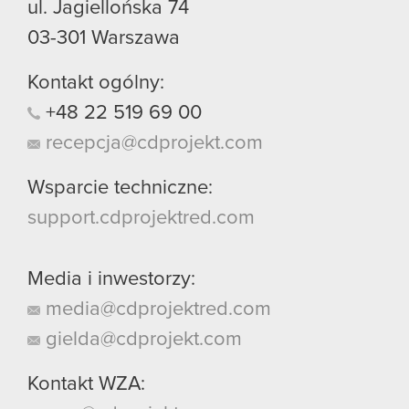
ul. Jagiellońska 74
03-301
Warszawa
Kontakt ogólny:
+48
22
519
69
00
recepcja@cdprojekt.com
Wsparcie techniczne:
support.cdprojektred.com
Media i inwestorzy:
media@cdprojektred.com
gielda@cdprojekt.com
Kontakt WZA: