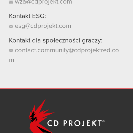
wza@cdprojekt.com
Kontakt ESG:
esg@cdprojekt.com
Kontakt dla społeczności graczy:
contact.community@cdprojektred.co
m