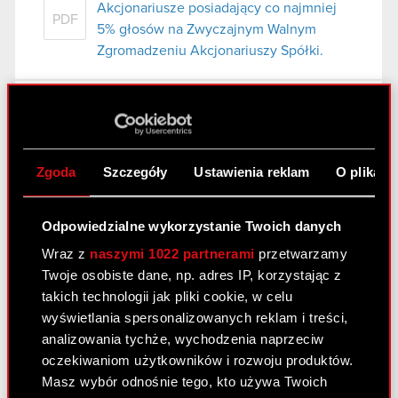
Akcjonariusze posiadający co najmniej
PDF
5% głosów na Zwyczajnym Walnym
Zgromadzeniu Akcjonariuszy Spółki.
Raport bieżący nr 7/2014
6 maja 2014
Zgoda
Szczegóły
Ustawienia reklam
O plikach
Uchwały podjęte przez Zwyczajne Walne
PDF
Zgromadzenie Akcjonariuszy Spółki
Załącznik - uchwały podjęte przez
Odpowiedzialne wykorzystanie Twoich danych
PDF
Zwyczajne Walne Zgromadzenie
Wraz z
naszymi 1022 partnerami
przetwarzamy
Akcjonariuszy Spółki
Twoje osobiste dane, np. adres IP, korzystając z
takich technologii jak pliki cookie, w celu
wyświetlania spersonalizowanych reklam i treści,
Raport bieżący nr 6/2014
analizowania tychże, wychodzenia naprzeciw
28 kwietnia 2014
oczekiwaniom użytkowników i rozwoju produktów.
Masz wybór odnośnie tego, kto używa Twoich
Zawarcie umowy ramowej w zakresie