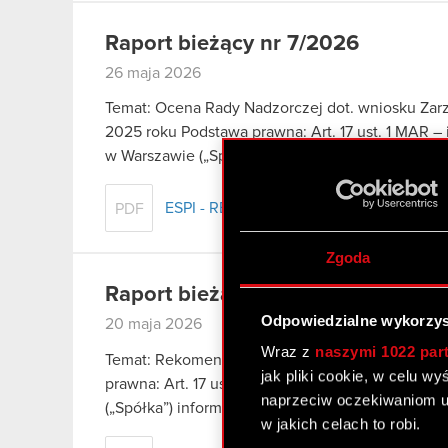
Raport bieżący nr 7/2026
26 maja 2026
Temat: Ocena Rady Nadzorczej dot. wniosku Zarzą
2025 roku Podstawa prawna: Art. 17 ust. 1 MAR 
w Warszawie („Spółka”), w…
Czytaj dalej
ESPI - RB 7/2026
PDF
Zgoda
Raport bieżący nr 6/2026
Odpowiedzialne wykorzys
20 maja 2026
Wraz z
naszymi 1022 par
Temat: Rekomendacja Zarządu w sprawie podział
jak pliki cookie, w celu w
prawna: Art. 17 ust. 1 MAR – informacje poufne 
naprzeciw oczekiwaniom u
(„Spółka”) informuje, że w dniu 20 maja…
Czytaj 
w jakich celach to robi.