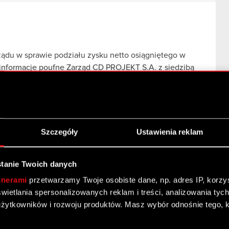
du w sprawie podziału zysku netto osiągniętego w
– informacje poufne Zarząd CD PROJEKT S.A. z siedzibą
Szczegóły
Ustawienia reklam
tanie Twoich danych
tnerami
przetwarzamy Twoje osobiste dane, np. adres IP, korzyst
u zysku netto osiągniętego w 2025 roku Podstawa
yświetlania spersonalizowanych reklam i treści, analizowania ty
Zarząd CD PROJEKT S.A. z siedzibą w Warszawie
żytkowników i rozwoju produktów. Masz wybór odnośnie tego, 
dalej