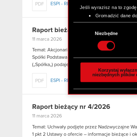
ESPI - RB 6/2026
PDF
Jeśli wyrazisz na to zgodę
Gromadzić dane dot
Identyfikować Twoje
Wybór
czyli wirtualny odcisk 
Raport bieżący nr 5/2026
zgody
Niezbędne
Dowiedz się więcej odnośn
11 marca 2026
szczegółów
. W Deklaracj
Temat: Akcjonariusze posiadający co najmniej
Spółki Podstawa prawna: Art. 70 pkt 3 Ustawy o
Wykorzystujemy pliki cook
(„Spółka„) podaje do wiadomości, że na…
Czytaj 
analizować ruch w naszej w
Korzystaj wyłączn
społecznościowym, reklam
niezbędnych plików 
ESPI - RB 5/2026
PDF
otrzymanymi od Ciebie lub
zgadasz się na używanie p
Raport bieżący nr 4/2026
11 marca 2026
Temat: Uchwały podjęte przez Nadzwyczajne Wal
1 pkt 2 Ustawy o ofercie – informacje bieżące i