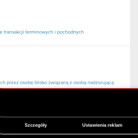
e transakcji terminowych i pochodnych
ch przez osobę blisko związaną z osobą nadzorującą
Szczegóły
Ustawienia reklam
e transakcji terminowych i pochodnych