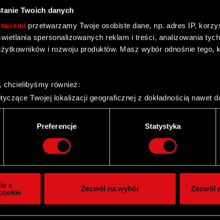
tanie Twoich danych
tnerami
przetwarzamy Twoje osobiste dane, np. adres IP, korzyst
yświetlania spersonalizowanych reklam i treści, analizowania ty
żytkowników i rozwoju produktów. Masz wybór odnośnie tego, 
prawozdań finansowych spółki za 2015 rok
, chcielibyśmy również:
yczące Twojej lokalizacji geograficznej z dokładnością nawet d
 urządzenie, aktywnie analizując charakteryzującego je zbiory d
palca)
Preferencje
Statystyka
ie tego, jak Twoje osobiste dane są przetwarzane oraz ustaw w
i plików cookie możesz zmienić lub wycofać swoją zgodę w dowol
półki na nową kadencję
ie do spersonalizowania treści i reklam, aby oferować funkcje 
itrynie. Informacje o tym, jak korzystasz z naszej witryny, ud
ie z
Zezwól na wybór
Zezwól n
owym i analitycznym. Partnerzy mogą połączyć te informacje z
cookie
 uzyskanymi podczas korzystania z ich usług. Kontynuując korzy
lików cookie.