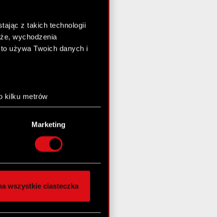
ając z takich technologii
chże, wychodzenia
kto używa Twoich danych i
o kilku metrów
anych (fingerprinting,
Marketing
łasne preferencje w
sekcji
nej chwili.
społecznościowe i
ostępniamy partnerom
a wszystkie ciasteczka
 innymi danymi
stanie z naszej witryny,