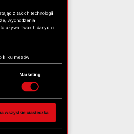
ając z takich technologii
chże, wychodzenia
kto używa Twoich danych i
o kilku metrów
anych (fingerprinting,
Marketing
łasne preferencje w
sekcji
nej chwili.
społecznościowe i
ostępniamy partnerom
a wszystkie ciasteczka
 innymi danymi
stanie z naszej witryny,