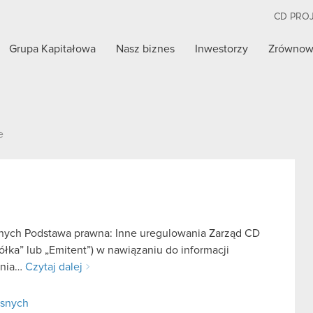
CD PRO
Grupa Kapitałowa
Nasz biznes
Inwestorzy
Zrównow
e
asnych Podstawa prawna: Inne uregulowania Zarząd CD
łka” lub „Emitent”) w nawiązaniu do informacji
dnia…
Czytaj dalej
asnych