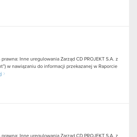
a prawna: Inne uregulowania Zarząd CD PROJEKT S.A. z
nt”) w nawiązaniu do informacji przekazanej w Raporcie
j
a prawna: Inne uregulowania Zarząd CD PROJEKT S.A. z