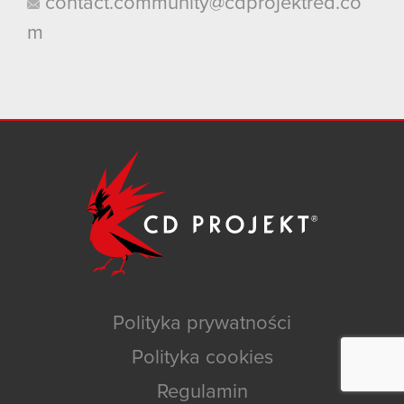
contact.community@cdprojektred.co
m
Polityka prywatności
Polityka cookies
Regulamin