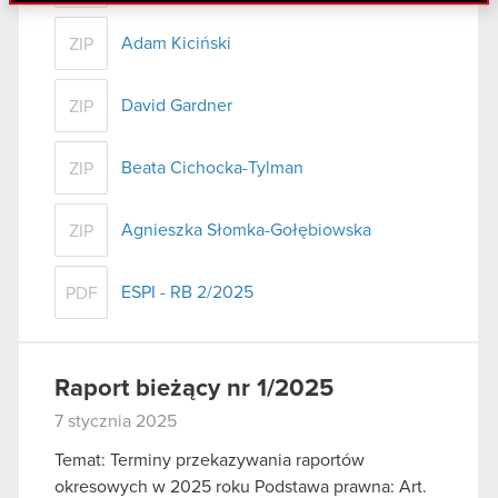
danymi otrzymanymi od Ciebie lub uzyskanymi
podczas korzystania z ich usług. Kontynuując
Adam Kiciński
ZIP
korzystanie z naszej witryny, zgadasz się na
używanie plików cookie.
David Gardner
ZIP
Beata Cichocka-Tylman
ZIP
Agnieszka Słomka-Gołębiowska
ZIP
ESPI - RB 2/2025
PDF
Raport bieżący nr 1/2025
7 stycznia 2025
Temat: Terminy przekazywania raportów
okresowych w 2025 roku Podstawa prawna: Art.