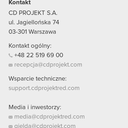
Kontakt
CD PROJEKT S.A.
ul. Jagiellońska 74
03-301
Warszawa
Kontakt ogólny:
+48
22
519
69
00
recepcja@cdprojekt.com
Wsparcie techniczne:
support.cdprojektred.com
Media i inwestorzy:
media@cdprojektred.com
gielda@cdprojekt.com