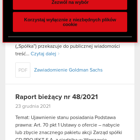
Zezwól na wybór
29 grudnia 2021
funkcje społecznościowe i analizować ruch w
naszej witrynie. Informacje o tym, jak korzystasz
Temat: Ujawnienie stanu posiadania Podstawa
Korzystaj wyłącznie z niezbędnych plików
z naszej witryny, udostępniamy partnerom
prawna: Art. 70 pkt 1 Ustawy o ofercie – nabycie
cookie
społecznościowym, reklamowym i analitycznym.
lub zbycie znacznego pakietu akcji Zarząd spółki
Partnerzy mogą połączyć te informacje z innymi
CD PROJEKT S.A. z siedzibą w Warszawie
danymi otrzymanymi od Ciebie lub uzyskanymi
(„Spółka”) przekazuje do publicznej wiadomości
podczas korzystania z ich usług. Kontynuując
treść…
Czytaj dalej
korzystanie z naszej witryny, zgadasz się na
używanie plików cookie.
Zawiadomienie Goldman Sachs
PDF
Raport bieżący nr 48/2021
23 grudnia 2021
Temat: Ujawnienie stanu posiadania Podstawa
prawna: Art. 70 pkt 1 Ustawy o ofercie – nabycie
lub zbycie znacznego pakietu akcji Zarząd spółki
CD PROJEKT S.A. z siedzibą w Warszawie