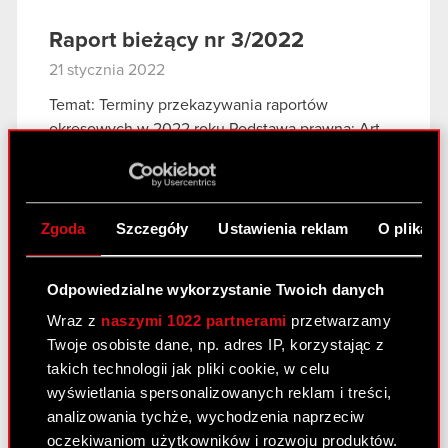
Raport bieżący nr 3/2022
21 stycznia 2022
Temat: Terminy przekazywania raportów
okresowych w 2022 roku Podstawa prawna: Art.
56 ust. 1 pkt 2 Ustawy o ofercie – informacje
bieżące i okresowe Zarząd CD PROJEKT S.A. z
siedzibą w Warszawie, przy ul. Jagiellońskiej…
Czytaj dalej
Zgoda
Szczegóły
Ustawienia reklam
O plikach
Odpowiedzialne wykorzystanie Twoich danych
Raport bieżący nr 2/2022
Wraz z
naszymi 1022 partnerami
przetwarzamy
11 stycznia 2022
Twoje osobiste dane, np. adres IP, korzystając z
Temat: Aktualizacja informacji dotyczącej pozwu
takich technologii jak pliki cookie, w celu
zbiorowego w USA Podstawa prawna: Art. 17 MAR
wyświetlania spersonalizowanych reklam i treści,
– Informacje poufne W nawiązaniu do raportu
analizowania tychże, wychodzenia naprzeciw
bieżącego nr 45/2021 z 16 grudnia 2021 roku,
oczekiwaniom użytkowników i rozwoju produktów.