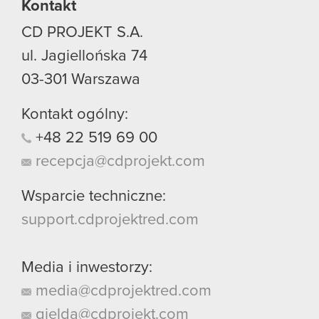
Kontakt
CD PROJEKT S.A.
ul. Jagiellońska 74
03-301
Warszawa
Kontakt ogólny:
+48
22
519
69
00
recepcja@cdprojekt.com
Wsparcie techniczne:
support.cdprojektred.com
Media i inwestorzy:
media@cdprojektred.com
gielda@cdprojekt.com