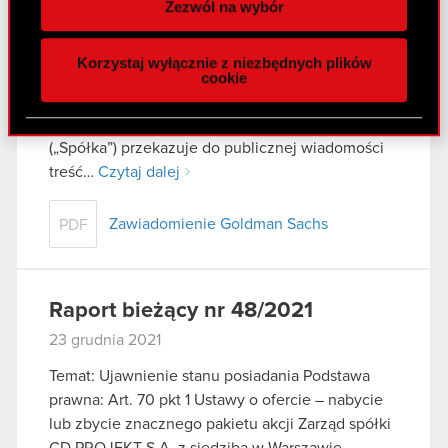
Zezwól na wybór
29 grudnia 2021
funkcje społecznościowe i analizować ruch w
naszej witrynie. Informacje o tym, jak korzystasz
Temat: Ujawnienie stanu posiadania Podstawa
Korzystaj wyłącznie z niezbędnych plików
z naszej witryny, udostępniamy partnerom
prawna: Art. 70 pkt 1 Ustawy o ofercie – nabycie
cookie
społecznościowym, reklamowym i analitycznym.
lub zbycie znacznego pakietu akcji Zarząd spółki
Partnerzy mogą połączyć te informacje z innymi
CD PROJEKT S.A. z siedzibą w Warszawie
danymi otrzymanymi od Ciebie lub uzyskanymi
(„Spółka”) przekazuje do publicznej wiadomości
podczas korzystania z ich usług. Kontynuując
treść…
Czytaj dalej
korzystanie z naszej witryny, zgadasz się na
używanie plików cookie.
Zawiadomienie Goldman Sachs
PDF
Raport bieżący nr 48/2021
23 grudnia 2021
Temat: Ujawnienie stanu posiadania Podstawa
prawna: Art. 70 pkt 1 Ustawy o ofercie – nabycie
lub zbycie znacznego pakietu akcji Zarząd spółki
CD PROJEKT S.A. z siedzibą w Warszawie