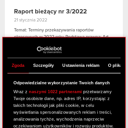
Raport bieżący nr 3/2022
21 stycznia 2022
Temat: Terminy przekazywania raportów
okresowych w 2022 roku Podstawa prawna: Art.
56 ust. 1 pkt 2 Ustawy o ofercie – informacje
bieżące i okresowe Zarząd CD PROJEKT S.A. z
siedzibą w Warszawie, przy ul. Jagiellońskiej…
Czytaj dalej
Zgoda
Szczegóły
Ustawienia reklam
O plikach
Odpowiedzialne wykorzystanie Twoich danych
Raport bieżący nr 2/2022
Wraz z
naszymi 1022 partnerami
przetwarzamy
11 stycznia 2022
Twoje osobiste dane, np. adres IP, korzystając z
Temat: Aktualizacja informacji dotyczącej pozwu
takich technologii jak pliki cookie, w celu
zbiorowego w USA Podstawa prawna: Art. 17 MAR
wyświetlania spersonalizowanych reklam i treści,
– Informacje poufne W nawiązaniu do raportu
analizowania tychże, wychodzenia naprzeciw
bieżącego nr 45/2021 z 16 grudnia 2021 roku,
oczekiwaniom użytkowników i rozwoju produktów.