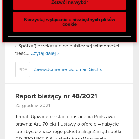
Zezwól na wybór
29 grudnia 2021
funkcje społecznościowe i analizować ruch w
naszej witrynie. Informacje o tym, jak korzystasz
Temat: Ujawnienie stanu posiadania Podstawa
Korzystaj wyłącznie z niezbędnych plików
z naszej witryny, udostępniamy partnerom
prawna: Art. 70 pkt 1 Ustawy o ofercie – nabycie
cookie
społecznościowym, reklamowym i analitycznym.
lub zbycie znacznego pakietu akcji Zarząd spółki
Partnerzy mogą połączyć te informacje z innymi
CD PROJEKT S.A. z siedzibą w Warszawie
danymi otrzymanymi od Ciebie lub uzyskanymi
(„Spółka”) przekazuje do publicznej wiadomości
podczas korzystania z ich usług. Kontynuując
treść…
Czytaj dalej
korzystanie z naszej witryny, zgadasz się na
używanie plików cookie.
Zawiadomienie Goldman Sachs
PDF
Raport bieżący nr 48/2021
23 grudnia 2021
Temat: Ujawnienie stanu posiadania Podstawa
prawna: Art. 70 pkt 1 Ustawy o ofercie – nabycie
lub zbycie znacznego pakietu akcji Zarząd spółki
CD PROJEKT S.A. z siedzibą w Warszawie