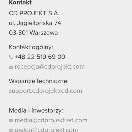
Kontakt
CD PROJEKT S.A.
ul. Jagiellońska 74
03-301
Warszawa
Kontakt ogólny:
+48
22
519
69
00
recepcja@cdprojekt.com
Wsparcie techniczne:
support.cdprojektred.com
Media i inwestorzy:
media@cdprojektred.com
gielda@cdprojekt.com