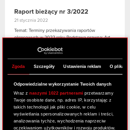
Raport bieżący nr 3/2022
21 stycznia 2022
Temat: Terminy przekazywania raportów
okresowych w 2022 roku Podstawa prawna: Art.
56 ust. 1 pkt 2 Ustawy o ofercie – informacje
bieżące i okresowe Zarząd CD PROJEKT S.A. z
siedzibą w Warszawie, przy ul. Jagiellońskiej…
Czytaj dalej
Zgoda
Szczegóły
Ustawienia reklam
O plikach
Odpowiedzialne wykorzystanie Twoich danych
Raport bieżący nr 2/2022
Wraz z
naszymi 1022 partnerami
przetwarzamy
11 stycznia 2022
Twoje osobiste dane, np. adres IP, korzystając z
Temat: Aktualizacja informacji dotyczącej pozwu
takich technologii jak pliki cookie, w celu
zbiorowego w USA Podstawa prawna: Art. 17 MAR
wyświetlania spersonalizowanych reklam i treści,
– Informacje poufne W nawiązaniu do raportu
analizowania tychże, wychodzenia naprzeciw
bieżącego nr 45/2021 z 16 grudnia 2021 roku,
oczekiwaniom użytkowników i rozwoju produktów.