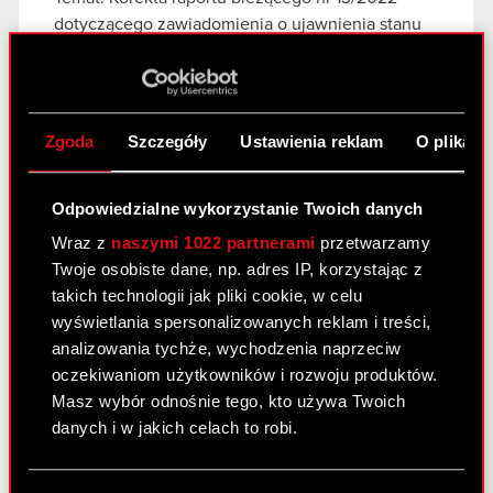
dotyczącego zawiadomienia o ujawnienia stanu
posiadania Podstawa prawna: Art. 70 pkt 1 Ustawy
o ofercie – nabycie lub zbycie znacznego pakietu
akcji Zarząd CD PROJEKT S.A. z siedzibą w…
Czytaj dalej
Zgoda
Szczegóły
Ustawienia reklam
O plikach
Zawiadomienie - 2 maja 2022 K
PDF
Odpowiedzialne wykorzystanie Twoich danych
Wraz z
naszymi 1022 partnerami
przetwarzamy
Twoje osobiste dane, np. adres IP, korzystając z
Raport bieżący nr 13/2022
takich technologii jak pliki cookie, w celu
5 maja 2022
wyświetlania spersonalizowanych reklam i treści,
analizowania tychże, wychodzenia naprzeciw
Temat: Ujawnienie stanu posiadania Podstawa
oczekiwaniom użytkowników i rozwoju produktów.
prawna: Art. 70 pkt 1 Ustawy o ofercie – nabycie
Masz wybór odnośnie tego, kto używa Twoich
lub zbycie znacznego pakietu akcji Zarząd spółki
danych i w jakich celach to robi.
CD PROJEKT S.A. z siedzibą w Warszawie
(„Spółka”) przekazuje do publicznej wiadomości
Jeśli wyrazisz na to zgodę, chcielibyśmy również:
treść…
Czytaj dalej