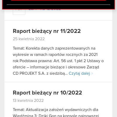
Partnerzy mogą połączyć te informacje z innymi
ESPI - RB 12/2022
PDF
danymi otrzymanymi od Ciebie lub uzyskanymi
podczas korzystania z ich usług. Kontynuując
korzystanie z naszej witryny, zgadasz się na
używanie plików cookie.
Raport bieżący nr 11/2022
25 kwietnia 2022
Temat: Korekta danych zaprezentowanych na
wykresie w ramach raportów rocznych za 2021
rok Podstawa prawna: Art. 56 ust. 1 pkt 2 Ustawy o
ofercie – informacje bieżące i okresowe Zarząd
CD PROJEKT S.A. z siedzibą…
Czytaj dalej
Raport bieżący nr 10/2022
13 kwietnia 2022
Temat: Aktualizacja założeń wydawniczych dla
Wiedźmina 3: Dziki Gon na konsole najnowszej