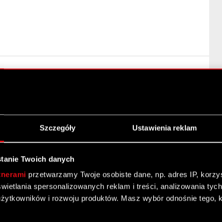
pełnienia funkcji Przewodniczącego Rady Nadzorczej
rządu Podstawa prawna: art. 56 ust. 1 pkt 2 ustawy o
Szczegóły
Ustawienia reklam
dalej
tanie Twoich danych
tnerami
przetwarzamy Twoje osobiste dane, np. adres IP, korzyst
yświetlania spersonalizowanych reklam i treści, analizowania ty
żytkowników i rozwoju produktów. Masz wybór odnośnie tego, 