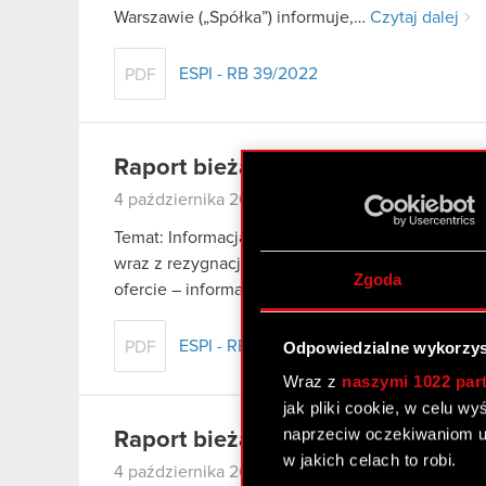
Warszawie („Spółka”) informuje,…
Czytaj dalej
ESPI - RB 39/2022
PDF
Raport bieżący nr 38/2022
4 października 2022
Temat: Informacja o zamiarze kandydowania do 
wraz z rezygnacją z pełnienia funkcji Członka Za
Zgoda
ofercie – informacje bieżące i okresowe…
Czytaj 
ESPI - RB 38/2022
Odpowiedzialne wykorzys
PDF
Wraz z
naszymi 1022 par
jak pliki cookie, w celu w
naprzeciw oczekiwaniom u
Raport bieżący nr 37/2022
w jakich celach to robi.
4 października 2022