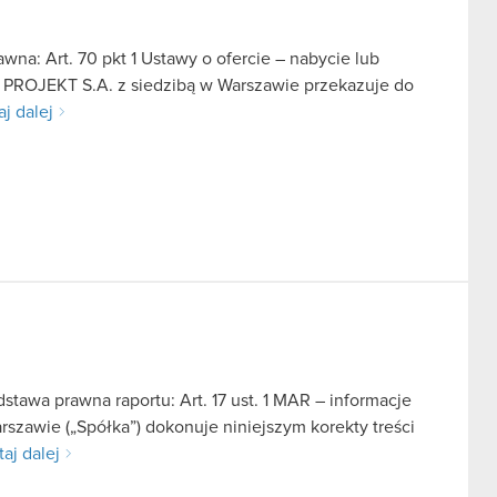
na: Art. 70 pkt 1 Ustawy o ofercie – nabycie lub
D PROJEKT S.A. z siedzibą w Warszawie przekazuje do
aj dalej
tawa prawna raportu: Art. 17 ust. 1 MAR – informacje
szawie („Spółka”) dokonuje niniejszym korekty treści
aj dalej