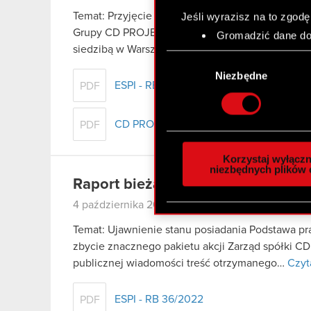
Temat: Przyjęcie przez Zarząd Strategicznych K
Jeśli wyrazisz na to zgodę
Grupy CD PROJEKT Podstawa prawna: Art. 17 ust
Gromadzić dane dot
siedzibą w Warszawie („Spółka”) przekazuje do…
Identyfikować Twoje
Wybór
czyli wirtualny odcisk 
zgody
Niezbędne
Dowiedz się więcej odnośn
ESPI - RB 37/2022
PDF
szczegółów
. W Deklaracj
CD PROJEKT Strategy Update
PDF
Wykorzystujemy pliki cook
analizować ruch w naszej w
Korzystaj wyłączn
społecznościowym, reklam
niezbędnych plików 
Raport bieżący nr 36/2022
otrzymanymi od Ciebie lub
zgadasz się na używanie p
4 października 2022
Temat: Ujawnienie stanu posiadania Podstawa praw
zbycie znacznego pakietu akcji Zarząd spółki C
publicznej wiadomości treść otrzymanego…
Czyt
ESPI - RB 36/2022
PDF