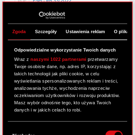
ESPI - RB 33/2022
PDF
Zawiadomienie - 23 września 2022
PDF
Zgoda
Szczegóły
Ustawienia reklam
O plikach
Raport bieżący nr 32/2022
Odpowiedzialne wykorzystanie Twoich danych
23 września 2022
Wraz z
naszymi 1022 partnerami
przetwarzamy
Temat: Ujawnienie stanu posiadania Podstawa
Twoje osobiste dane, np. adres IP, korzystając z
prawna: Art. 70 pkt 1 Ustawy o ofercie – nabycie
takich technologii jak pliki cookie, w celu
lub zbycie znacznego pakietu akcji Zarząd spółki
wyświetlania spersonalizowanych reklam i treści,
CD PROJEKT S.A. z siedzibą w Warszawie
analizowania tychże, wychodzenia naprzeciw
(„Spółka”) przekazuje do publicznej wiadomości
oczekiwaniom użytkowników i rozwoju produktów.
treść…
Czytaj dalej
Masz wybór odnośnie tego, kto używa Twoich
danych i w jakich celach to robi.
ESPI - RB 32/2022
PDF
Jeśli wyrazisz na to zgodę, chcielibyśmy również:
Wybór
Zawiadomienie - 23 września 2022
PDF
Gromadzić dane dotyczące Twojej