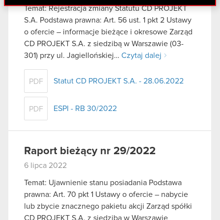
danymi otrzymanymi od Ciebie lub uzyskanymi
Temat: Rejestracja zmiany Statutu CD PROJEKT
podczas korzystania z ich usług. Kontynuując
S.A. Podstawa prawna: Art. 56 ust. 1 pkt 2 Ustawy
korzystanie z naszej witryny, zgadasz się na
o ofercie – informacje bieżące i okresowe Zarząd
używanie plików cookie.
CD PROJEKT S.A. z siedzibą w Warszawie (03-
301) przy ul. Jagiellońskiej…
Czytaj dalej
Statut CD PROJEKT S.A. - 28.06.2022
PDF
ESPI - RB 30/2022
PDF
Raport bieżący nr 29/2022
6 lipca 2022
Temat: Ujawnienie stanu posiadania Podstawa
prawna: Art. 70 pkt 1 Ustawy o ofercie – nabycie
lub zbycie znacznego pakietu akcji Zarząd spółki
CD PROJEKT S.A. z siedzibą w Warszawie