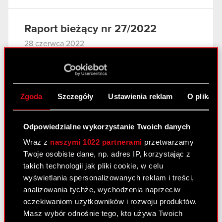
Raport bieżący nr 27/2022
28 czerwca 2022
Temat: Informacja dotycząca decyzji Zwyczajnego
Walnego Zgromadzenie w przedmiocie wypłaty
dywidendy Podstawa prawna: Art. 56 ust. 1 pkt 2
Zgoda
Szczegóły
Ustawienia reklam
O plikach
Ustawy o ofercie – informacje bieżące i okresowe
Zarząd CD PROJEKT S.A. (dalej jako „Spółka”) w…
Czytaj dalej
Odpowiedzialne wykorzystanie Twoich danych
Wraz z
naszymi 1022 partnerami
przetwarzamy
Twoje osobiste dane, np. adres IP, korzystając z
Raport bieżący nr 26/2022
takich technologii jak pliki cookie, w celu
28 czerwca 2022
wyświetlania spersonalizowanych reklam i treści,
analizowania tychże, wychodzenia naprzeciw
Temat: Akcjonariusze posiadający co najmniej 5%
oczekiwaniom użytkowników i rozwoju produktów.
głosów na Zwyczajnym Walnym Zgromadzeniu
Masz wybór odnośnie tego, kto używa Twoich
Akcjonariuszy Spółki Podstawa prawna: Art. 70