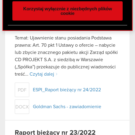
naszej witrynie. Informacje o tym, jak korzystasz
Korzystaj wyłącznie z niezbędnych plików
z naszej witryny, udostępniamy partnerom
cookie
społecznościowym, reklamowym i analitycznym.
Raport bieżący nr 24/2022
Partnerzy mogą połączyć te informacje z innymi
22 czerwca 2022
danymi otrzymanymi od Ciebie lub uzyskanymi
Temat: Ujawnienie stanu posiadania Podstawa
podczas korzystania z ich usług. Kontynuując
prawna: Art. 70 pkt 1 Ustawy o ofercie – nabycie
korzystanie z naszej witryny, zgadasz się na
lub zbycie znacznego pakietu akcji Zarząd spółki
używanie plików cookie.
CD PROJEKT S.A. z siedzibą w Warszawie
(„Spółka”) przekazuje do publicznej wiadomości
treść…
Czytaj dalej
ESPI_Raport bieżący nr 24/2022
PDF
Goldman Sachs - zawiadomienie
DOCX
Raport bieżący nr 23/2022