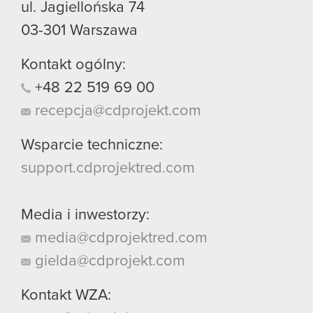
ul. Jagiellońska 74
03-301
Warszawa
Kontakt ogólny:
+48
22
519
69
00
recepcja@cdprojekt.com
Wsparcie techniczne:
support.cdprojektred.com
Media i inwestorzy:
media@cdprojektred.com
gielda@cdprojekt.com
Kontakt WZA: