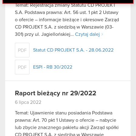
danymi otrzymanymi od Ciebie lub uzyskanymi
Temat: Rejestracja zmiany Statutu CD PROJEKT
podczas korzystania z ich usług. Kontynuując
S.A. Podstawa prawna: Art. 56 ust. 1 pkt 2 Ustawy
korzystanie z naszej witryny, zgadasz się na
o ofercie – informacje bieżące i okresowe Zarząd
używanie plików cookie.
CD PROJEKT S.A. z siedzibą w Warszawie (03-
301) przy ul. Jagiellońskiej…
Czytaj dalej
Statut CD PROJEKT S.A. - 28.06.2022
PDF
ESPI - RB 30/2022
PDF
Raport bieżący nr 29/2022
6 lipca 2022
Temat: Ujawnienie stanu posiadania Podstawa
prawna: Art. 70 pkt 1 Ustawy o ofercie – nabycie
lub zbycie znacznego pakietu akcji Zarząd spółki
CD PROJEKT S.A. z siedzibą w Warszawie