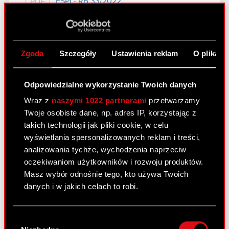
ESPI - RB 33/2022
PDF
Zawiadomienie - 23 września 2022
PDF
Zgoda
Szczegóły
Ustawienia reklam
O plikach
Raport bieżący nr 32/2022
Odpowiedzialne wykorzystanie Twoich danych
23 września 2022
Wraz z
naszymi 1022 partnerami
przetwarzamy
Temat: Ujawnienie stanu posiadania Podstawa
Twoje osobiste dane, np. adres IP, korzystając z
prawna: Art. 70 pkt 1 Ustawy o ofercie – nabycie
takich technologii jak pliki cookie, w celu
lub zbycie znacznego pakietu akcji Zarząd spółki
wyświetlania spersonalizowanych reklam i treści,
CD PROJEKT S.A. z siedzibą w Warszawie
analizowania tychże, wychodzenia naprzeciw
(„Spółka”) przekazuje do publicznej wiadomości
oczekiwaniom użytkowników i rozwoju produktów.
treść…
Czytaj dalej
Masz wybór odnośnie tego, kto używa Twoich
danych i w jakich celach to robi.
ESPI - RB 32/2022
PDF
Jeśli wyrazisz na to zgodę, chcielibyśmy również:
Wybór
Zawiadomienie - 23 września 2022
PDF
Gromadzić dane dotyczące Twojej