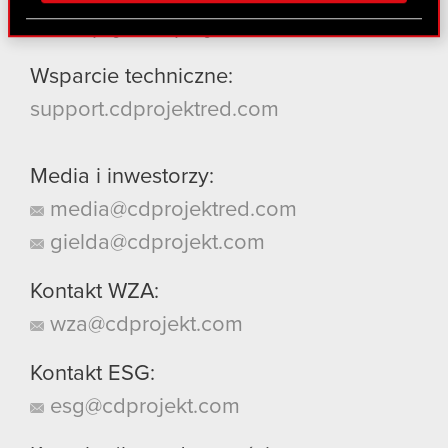
Partnerzy mogą połączyć te informacje z innymi
recepcja@cdprojekt.com
danymi otrzymanymi od Ciebie lub uzyskanymi
podczas korzystania z ich usług. Kontynuując
Wsparcie techniczne:
korzystanie z naszej witryny, zgadasz się na
support.cdprojektred.com
używanie plików cookie.
Media i inwestorzy:
media@cdprojektred.com
gielda@cdprojekt.com
Kontakt WZA:
wza@cdprojekt.com
Kontakt ESG:
esg@cdprojekt.com