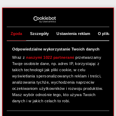
O CD PROJEKT
Grupa Kapitałowa
Zgoda
Szczegóły
Ustawienia reklam
O plikach
Nasz biznes
Inwestorzy
Odpowiedzialne wykorzystanie Twoich danych
Wraz z
naszymi 1022 partnerami
przetwarzamy
Zrównoważony rozwój
Twoje osobiste dane, np. adres IP, korzystając z
Media
takich technologii jak pliki cookie, w celu
wyświetlania spersonalizowanych reklam i treści,
Kariera
analizowania tychże, wychodzenia naprzeciw
Kontakt
oczekiwaniom użytkowników i rozwoju produktów.
Masz wybór odnośnie tego, kto używa Twoich
Szukaj
danych i w jakich celach to robi.
Produkty
Jeśli wyrazisz na to zgodę, chcielibyśmy również: