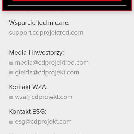
Partnerzy mogą połączyć te informacje z innymi
recepcja@cdprojekt.com
danymi otrzymanymi od Ciebie lub uzyskanymi
podczas korzystania z ich usług. Kontynuując
Wsparcie techniczne:
korzystanie z naszej witryny, zgadasz się na
support.cdprojektred.com
używanie plików cookie.
Media i inwestorzy:
media@cdprojektred.com
gielda@cdprojekt.com
Kontakt WZA:
wza@cdprojekt.com
Kontakt ESG:
esg@cdprojekt.com