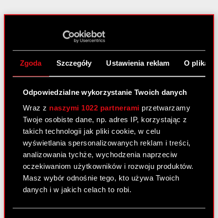
O CD PROJEKT
Grupa Kapitałowa
Zgoda
Szczegóły
Ustawienia reklam
O plikach
Nasz biznes
Inwestorzy
Odpowiedzialne wykorzystanie Twoich danych
Wraz z
naszymi 1022 partnerami
przetwarzamy
Zrównoważony rozwój
Twoje osobiste dane, np. adres IP, korzystając z
Media
takich technologii jak pliki cookie, w celu
wyświetlania spersonalizowanych reklam i treści,
Kariera
analizowania tychże, wychodzenia naprzeciw
Kontakt
oczekiwaniom użytkowników i rozwoju produktów.
Masz wybór odnośnie tego, kto używa Twoich
Szukaj
danych i w jakich celach to robi.
Produkty
Jeśli wyrazisz na to zgodę, chcielibyśmy również: