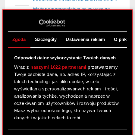
Wzór pełnomocnictwa na zwyczajne
PDF
Walne Zgromadzenie Akcjonariuszy
zwołane na 25 czerwca 2012 r.
Zgoda
Szczegóły
Ustawienia reklam
O plikach
Letnia Konferencja CD PROJEKT
RED 2012
Odpowiedzialne wykorzystanie Twoich danych
30 maja 2012
Wraz z
naszymi 1022 partnerami
przetwarzamy
Prezentacja z Letniej Konferencji CD
Twoje osobiste dane, np. adres IP, korzystając z
PDF
Projekt RED [EN]
takich technologii jak pliki cookie, w celu
wyświetlania spersonalizowanych reklam i treści,
analizowania tychże, wychodzenia naprzeciw
Raport bieżący nr 17/2012
oczekiwaniom użytkowników i rozwoju produktów.
Masz wybór odnośnie tego, kto używa Twoich
28 maja 2012
danych i w jakich celach to robi.
Wybór biegłego rewidenta do badania
PDF
sprawozdań finansowych za 2012 rok
Jeśli wyrazisz na to zgodę, chcielibyśmy również: