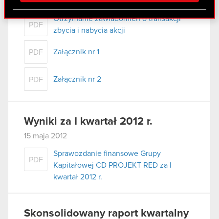
22 maja 2012
Partnerzy mogą połączyć te informacje z innymi
Otrzymanie zawiadomień o transakcji
danymi otrzymanymi od Ciebie lub uzyskanymi
PDF
zbycia i nabycia akcji
podczas korzystania z ich usług. Kontynuując
korzystanie z naszej witryny, zgadasz się na
Załącznik nr 1
PDF
używanie plików cookie.
Załącznik nr 2
PDF
Wyniki za I kwartał 2012 r.
15 maja 2012
Sprawozdanie finansowe Grupy
PDF
Kapitałowej CD PROJEKT RED za I
kwartał 2012 r.
Skonsolidowany raport kwartalny