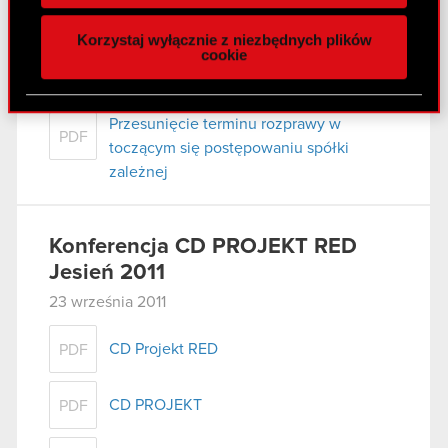
naszej witrynie. Informacje o tym, jak korzystasz
Korzystaj wyłącznie z niezbędnych plików
z naszej witryny, udostępniamy partnerom
cookie
Raport bieżący nr 63/2011
społecznościowym, reklamowym i analitycznym.
28 września 2011
Partnerzy mogą połączyć te informacje z innymi
danymi otrzymanymi od Ciebie lub uzyskanymi
Przesunięcie terminu rozprawy w
PDF
podczas korzystania z ich usług. Kontynuując
toczącym się postępowaniu spółki
korzystanie z naszej witryny, zgadasz się na
zależnej
używanie plików cookie.
Konferencja CD PROJEKT RED
Jesień 2011
23 września 2011
CD Projekt RED
PDF
CD PROJEKT
PDF