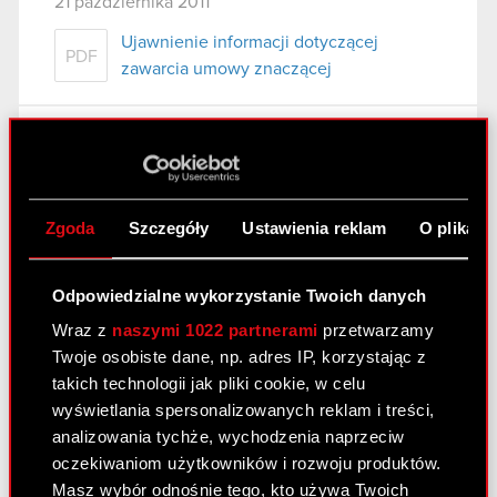
21 października 2011
Ujawnienie informacji dotyczącej
PDF
zawarcia umowy znaczącej
Raport bieżący nr 66/2011
21 października 2011
Ujawnienie informacji dotyczącej umowy
Zgoda
Szczegóły
Ustawienia reklam
O plikach
PDF
znaczącej
Odpowiedzialne wykorzystanie Twoich danych
Raport bieżący nr 66/2011
Wraz z
naszymi 1022 partnerami
przetwarzamy
Twoje osobiste dane, np. adres IP, korzystając z
21 października 2011
takich technologii jak pliki cookie, w celu
Ujawnienie informacji dotyczącej umowy
wyświetlania spersonalizowanych reklam i treści,
PDF
znaczącej
analizowania tychże, wychodzenia naprzeciw
oczekiwaniom użytkowników i rozwoju produktów.
Masz wybór odnośnie tego, kto używa Twoich