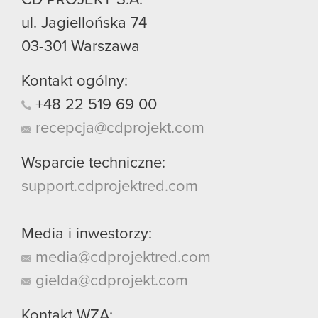
ul. Jagiellońska 74
03-301
Warszawa
Kontakt ogólny:
+48
22
519
69
00
recepcja@cdprojekt.com
Wsparcie techniczne:
support.cdprojektred.com
Media i inwestorzy:
media@cdprojektred.com
gielda@cdprojekt.com
Kontakt WZA: