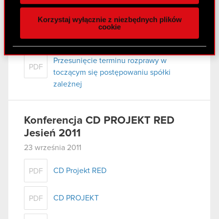
naszej witrynie. Informacje o tym, jak korzystasz
Korzystaj wyłącznie z niezbędnych plików
z naszej witryny, udostępniamy partnerom
cookie
Raport bieżący nr 63/2011
społecznościowym, reklamowym i analitycznym.
28 września 2011
Partnerzy mogą połączyć te informacje z innymi
danymi otrzymanymi od Ciebie lub uzyskanymi
Przesunięcie terminu rozprawy w
PDF
podczas korzystania z ich usług. Kontynuując
toczącym się postępowaniu spółki
korzystanie z naszej witryny, zgadasz się na
zależnej
używanie plików cookie.
Konferencja CD PROJEKT RED
Jesień 2011
23 września 2011
CD Projekt RED
PDF
CD PROJEKT
PDF