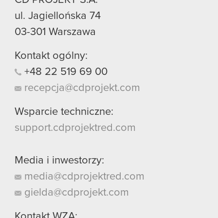
ul. Jagiellońska 74
03-301
Warszawa
Kontakt ogólny:
+48
22
519
69
00
recepcja@cdprojekt.com
Wsparcie techniczne:
support.cdprojektred.com
Media i inwestorzy:
media@cdprojektred.com
gielda@cdprojekt.com
Kontakt WZA: