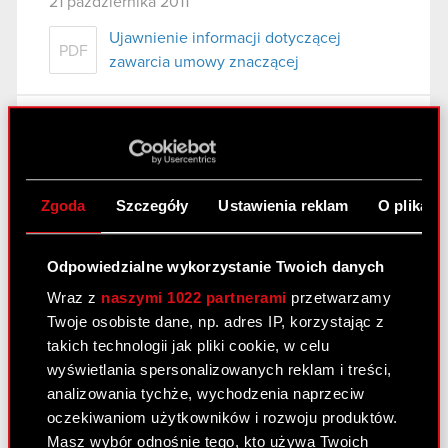
21 października 2011
Ujawnienie informacji dotyczącej
PDF
zawarcia umowy znaczącej
Raport bieżący nr 66/2011
21 października 2011
Ujawnienie informacji dotyczącej umowy
Zgoda
Szczegóły
Ustawienia reklam
O plikach
PDF
znaczącej
Odpowiedzialne wykorzystanie Twoich danych
Raport bieżący nr 66/2011
Wraz z
naszymi 1022 partnerami
przetwarzamy
Twoje osobiste dane, np. adres IP, korzystając z
21 października 2011
takich technologii jak pliki cookie, w celu
Ujawnienie informacji dotyczącej umowy
wyświetlania spersonalizowanych reklam i treści,
PDF
znaczącej
analizowania tychże, wychodzenia naprzeciw
oczekiwaniom użytkowników i rozwoju produktów.
Masz wybór odnośnie tego, kto używa Twoich