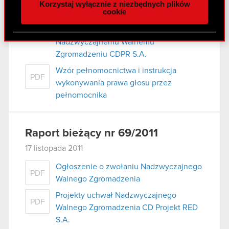
16 grudnia 2011 r.
Korzystaj wyłącznie z niezbędnych plików
z naszej witryny, udostępniamy partnerom
cookie
Projektowane zmiany w Statucie
społecznościowym, reklamowym i analitycznym.
PDF
przedłożone do rozpatrzenia
Partnerzy mogą połączyć te informacje z innymi
Nadzwyczajnemu Walnemu
danymi otrzymanymi od Ciebie lub uzyskanymi
Zgromadzeniu CDPR S.A.
podczas korzystania z ich usług. Kontynuując
korzystanie z naszej witryny, zgadasz się na
Wzór pełnomocnictwa i instrukcja
PDF
używanie plików cookie.
wykonywania prawa głosu przez
pełnomocnika
Raport bieżący nr 69/2011
17 listopada 2011
Ogłoszenie o zwołaniu Nadzwyczajnego
PDF
Walnego Zgromadzenia
Projekty uchwał Nadzwyczajnego
PDF
Walnego Zgromadzenia CD Projekt RED
S.A.