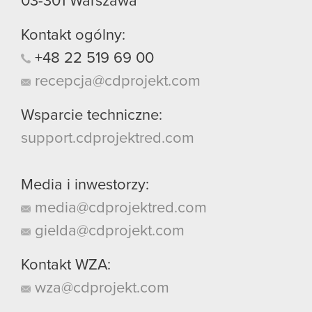
03-301
Warszawa
Kontakt ogólny:
+48
22
519
69
00
recepcja@cdprojekt.com
Wsparcie techniczne:
support.cdprojektred.com
Media i inwestorzy:
media@cdprojektred.com
gielda@cdprojekt.com
Kontakt WZA:
wza@cdprojekt.com