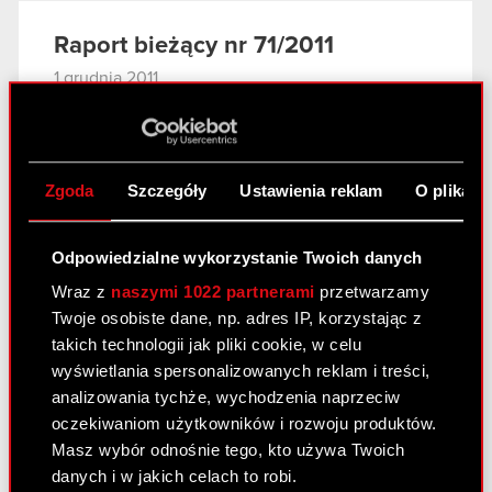
Raport bieżący nr 71/2011
1 grudnia 2011
Zmiana terminu obowiązywania
PDF
udzielonych w ramach umowy cash
poolingu poręczeń wzajemnych spółek z
Zgoda
Szczegóły
Ustawienia reklam
O plikach
grupy kapitałowej CD Projekt RED S.A.
Odpowiedzialne wykorzystanie Twoich danych
Raport bieżący nr 70/2011
Wraz z
naszymi 1022 partnerami
przetwarzamy
30 listopada 2011
Twoje osobiste dane, np. adres IP, korzystając z
takich technologii jak pliki cookie, w celu
Powzięcie informacji o wniesionym
PDF
wyświetlania spersonalizowanych reklam i treści,
powództwie o uchylenie uchwał
analizowania tychże, wychodzenia naprzeciw
Nadzwyczajnego Walnego Zgromadzenia
oczekiwaniom użytkowników i rozwoju produktów.
Spółki.
Masz wybór odnośnie tego, kto używa Twoich
danych i w jakich celach to robi.