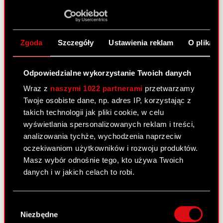
Raport bieżący nr 31/2010
PDF
Pobierz załącznik
PDF
Zgoda
Szczegóły
Ustawienia reklam
O plikach
Odpowiedzialne wykorzystanie Twoich danych
Raport bieżący nr 30/2010
Wraz z
naszymi 1022 partnerami
przetwarzamy
4 czerwca 2010
Twoje osobiste dane, np. adres IP, korzystając z
takich technologii jak pliki cookie, w celu
Rezygnacja osoby zarządzającej
PDF
wyświetlania spersonalizowanych reklam i treści,
analizowania tychże, wychodzenia naprzeciw
oczekiwaniom użytkowników i rozwoju produktów.
Masz wybór odnośnie tego, kto używa Twoich
Raport bieżący nr 29/2010
danych i w jakich celach to robi.
3 czerwca 2010
Jeśli wyrazisz na to zgodę, chcielibyśmy również:
Projekty uchwał Zwyczajnego Walnego
PDF
Wybór
Zgromadzenia Akcjonariuszy
Gromadzić dane dotyczące Twojej
Niezbędne
zgody
lokalizacji geograficznej z dokładnością nawet