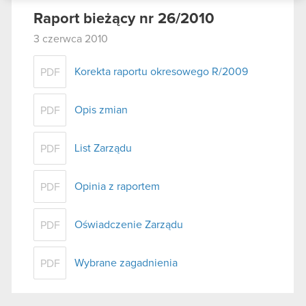
podczas korzystania z ich usług. Kontynuując
Raport bieżący nr 26/2010
korzystanie z naszej witryny, zgadasz się na
3 czerwca 2010
używanie plików cookie.
Korekta raportu okresowego R/2009
PDF
Opis zmian
PDF
List Zarządu
PDF
Opinia z raportem
PDF
Oświadczenie Zarządu
PDF
Wybrane zagadnienia
PDF