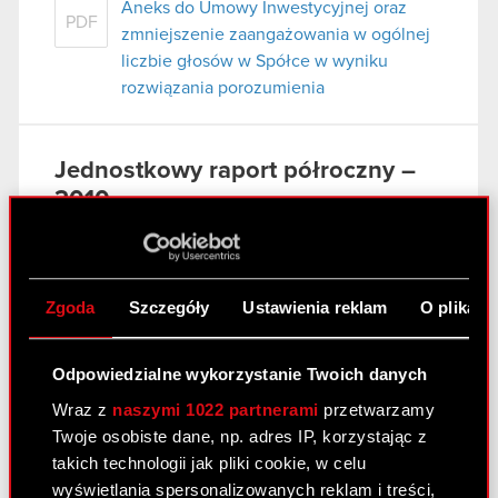
Aneks do Umowy Inwestycyjnej oraz
PDF
zmniejszenie zaangażowania w ogólnej
liczbie głosów w Spółce w wyniku
rozwiązania porozumienia
Jednostkowy raport półroczny –
2010
31 sierpnia 2010
Raport jednostkowy 1 półrocze 2010 r. -
PDF
ESPI
Zgoda
Szczegóły
Ustawienia reklam
O plikach
Skrócone Jednostkowe Sprawozdanie
PDF
Finansowe OPTIMUS S.A. za okres
Odpowiedzialne wykorzystanie Twoich danych
01.01.2010 – 30.06.2010
Wraz z
naszymi 1022 partnerami
przetwarzamy
Sprawozdanie Zarządu OPTIMUS S.A. z
Twoje osobiste dane, np. adres IP, korzystając z
PDF
działalności Spółki za I półrocze 2010 r.
takich technologii jak pliki cookie, w celu
Oświadczenie Zarządu w sprawie
wyświetlania spersonalizowanych reklam i treści,