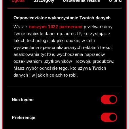
Zgoda
Szczegóły
Ustawienia reklam
O plikach
Warunkowa rejestracja akcji serii F, G, H,
PDF
I, J w Krajowym Depozycie Papierów
Wartościowych S.A.
Odpowiedzialne wykorzystanie Twoich danych
Wraz z
naszymi 1022 partnerami
przetwarzamy
Twoje osobiste dane, np. adres IP, korzystając z
Raport bieżący nr 104/2010
takich technologii jak pliki cookie, w celu
7 grudnia 2010
wyświetlania spersonalizowanych reklam i treści,
analizowania tychże, wychodzenia naprzeciw
Akcjonariusze posiadający co najmniej
PDF
oczekiwaniom użytkowników i rozwoju produktów.
5% głosów na Nadzwyczajnym Walnym
Masz wybór odnośnie tego, kto używa Twoich
Zgromadzeniu Akcjonariuszy Spółki.
danych i w jakich celach to robi.
Jeśli wyrazisz na to zgodę, chcielibyśmy również:
Raport bieżący nr 103/2010
Wybór
Gromadzić dane dotyczące Twojej
7 grudnia 2010
Niezbędne
zgody
lokalizacji geograficznej z dokładnością nawet
do kilku metrów
Ustalenie jednolitego tekstu Statutu
PDF
Identyfikować Twoje urządzenie, aktywnie
Preferencje
analizując charakteryzującego je zbiory
Pobierz załącznik
danych (fingerprinting, czyli wirtualny odcisk
PDF