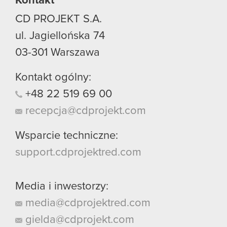
Kontakt
CD PROJEKT S.A.
ul. Jagiellońska 74
03-301
Warszawa
Kontakt ogólny:
+48
22
519
69
00
recepcja@cdprojekt.com
Wsparcie techniczne:
support.cdprojektred.com
Media i inwestorzy:
media@cdprojektred.com
gielda@cdprojekt.com