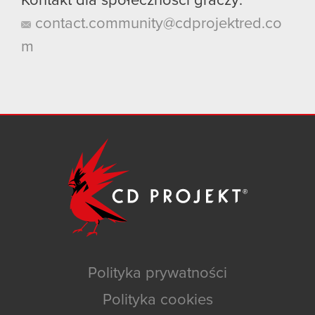
Kontakt dla społeczności graczy:
contact.community@cdprojektred.co
m
Polityka prywatności
Polityka cookies