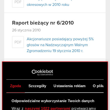
PDF
okresowych w 2010 roku
Raport bieżący nr 6/2010
26 stycznia 2010
Akcjonariusze posiadający powyżej 5%
PDF
głosów na Nadzwyczajnym Walnym
Zgromadzeniu 19 stycznia 2010 r.
Raport bieżący nr 5/2010
20 stycznia 2010
Zmiany w składzie Zarządu Optimus S.A.
Zgoda
Szczegóły
Ustawienia reklam
O plikach
PDF
w dniu 20 stycznia 2010 r.
Odpowiedzialne wykorzystanie Twoich danych
Wraz z
naszymi 1022 partnerami
przetwarzamy
Raport bieżący nr 4/2010