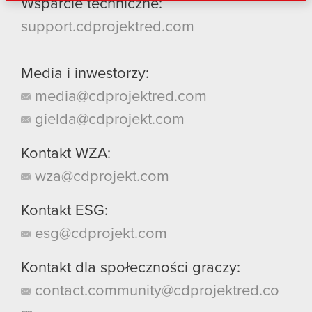
danymi otrzymanymi od Ciebie lub uzyskanymi
Wsparcie techniczne:
podczas korzystania z ich usług. Kontynuując
support.cdprojektred.com
korzystanie z naszej witryny, zgadasz się na
używanie plików cookie.
Media i inwestorzy:
media@cdprojektred.com
gielda@cdprojekt.com
Kontakt WZA:
wza@cdprojekt.com
Kontakt ESG:
esg@cdprojekt.com
Kontakt dla społeczności graczy:
contact.community@cdprojektred.co