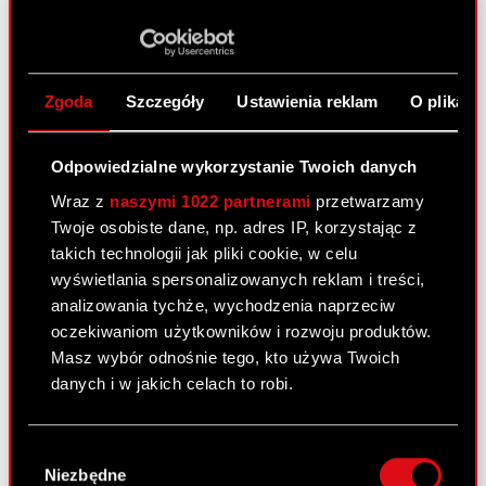
O CD PROJEKT
Grupa Kapitałowa
Nasz biznes
Zgoda
Szczegóły
Ustawienia reklam
O plikach
Inwestorzy
Odpowiedzialne wykorzystanie Twoich danych
Zrównoważony rozwój
Wraz z
naszymi 1022 partnerami
przetwarzamy
Media
Twoje osobiste dane, np. adres IP, korzystając z
Kariera
takich technologii jak pliki cookie, w celu
wyświetlania spersonalizowanych reklam i treści,
Kontakt
analizowania tychże, wychodzenia naprzeciw
oczekiwaniom użytkowników i rozwoju produktów.
Szukaj
Masz wybór odnośnie tego, kto używa Twoich
danych i w jakich celach to robi.
Produkty
Cyberpunk 2077: Widmo Wolności
Jeśli wyrazisz na to zgodę, chcielibyśmy również:
Wybór
Gromadzić dane dotyczące Twojej
Cyberpunk 2077
Niezbędne
zgody