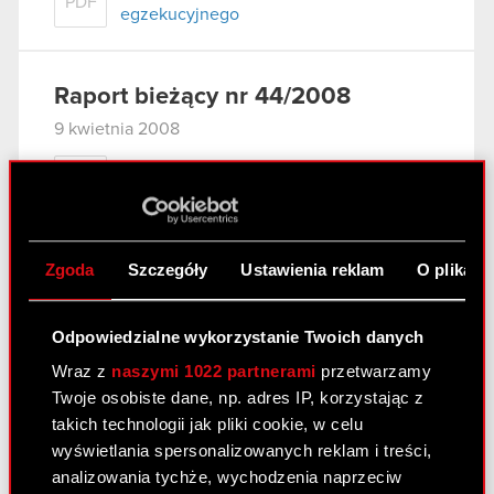
PDF
egzekucyjnego
Raport bieżący nr 44/2008
9 kwietnia 2008
Odmowa odroczenia terminu płatności
PDF
obowiązkowych składek ZUS za miesiąc
luty 2008 r.
Zgoda
Szczegóły
Ustawienia reklam
O plikach
Raport bieżący nr 43/2008
8 kwietnia 2008
Odpowiedzialne wykorzystanie Twoich danych
Wraz z
naszymi 1022 partnerami
przetwarzamy
Korekta
PDF
Twoje osobiste dane, np. adres IP, korzystając z
takich technologii jak pliki cookie, w celu
wyświetlania spersonalizowanych reklam i treści,
analizowania tychże, wychodzenia naprzeciw
Raport bieżący nr 42/2008