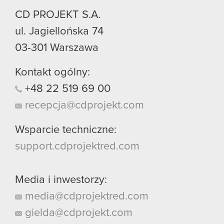
CD PROJEKT S.A.
ul. Jagiellońska 74
03-301
Warszawa
Kontakt ogólny:
+48
22
519
69
00
recepcja@cdprojekt.com
Wsparcie techniczne:
support.cdprojektred.com
Media i inwestorzy:
media@cdprojektred.com
gielda@cdprojekt.com