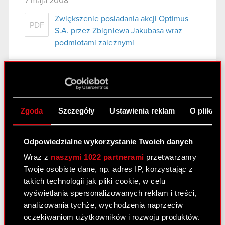
7 maja 2008
Zwiększenie posiadania akcji Optimus
PDF
S.A. przez Zbigniewa Jakubasa wraz
podmiotami zależnymi
Raport bieżący nr 54/2008
6 maja 2008
Zgoda
Szczegóły
Ustawienia reklam
O plikach
Zawezwanie Spółki do próby ugodowej
PDF
przez Pana Michała Dębskiego
Odpowiedzialne wykorzystanie Twoich danych
Wraz z
naszymi 1022 partnerami
przetwarzamy
Raport bieżący nr 53/2008
Twoje osobiste dane, np. adres IP, korzystając z
5 maja 2008
takich technologii jak pliki cookie, w celu
wyświetlania spersonalizowanych reklam i treści,
Rejestracja akcji serii C1 w rejestrze
PDF
analizowania tychże, wychodzenia naprzeciw
prowadzonym przez Krajowy Depozyt
oczekiwaniom użytkowników i rozwoju produktów.
Papierów Wartościowych S.A.