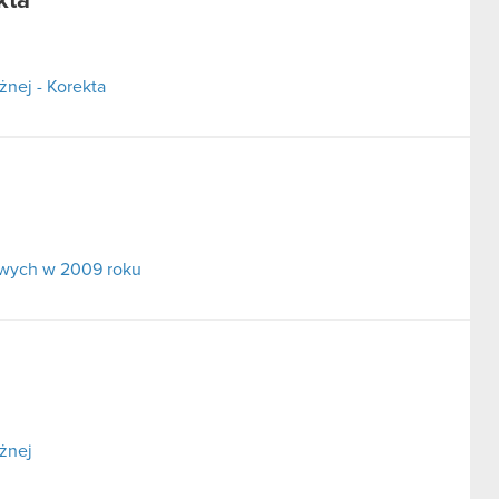
kta
żnej - Korekta
owych w 2009 roku
żnej