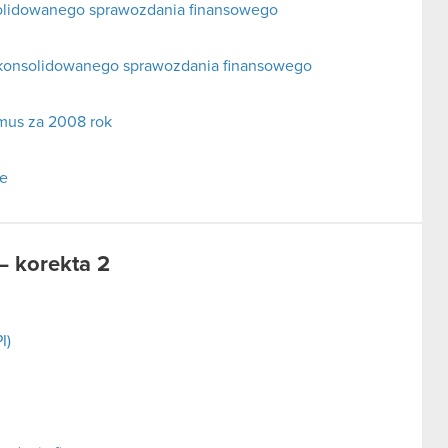
solidowanego sprawozdania finansowego
 skonsolidowanego sprawozdania finansowego
imus za 2008 rok
we
– korekta 2
I)