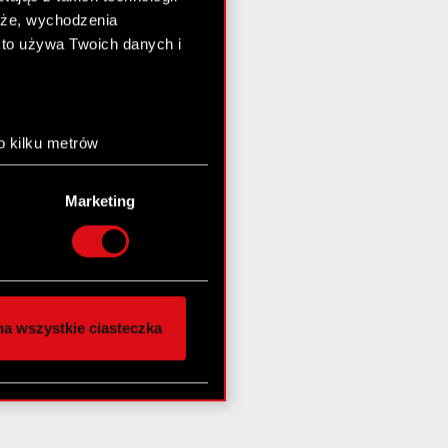
chże, wychodzenia
kto używa Twoich danych i
o kilku metrów
anych (fingerprinting,
Marketing
łasne preferencje w
sekcji
nej chwili.
społecznościowe i
ostępniamy partnerom
a wszystkie ciasteczka
 innymi danymi
stanie z naszej witryny,