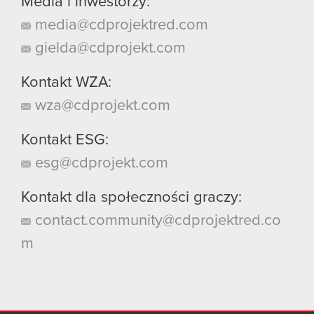
Media i inwestorzy:
media@cdprojektred.com
gielda@cdprojekt.com
Kontakt WZA:
wza@cdprojekt.com
Kontakt ESG:
esg@cdprojekt.com
Kontakt dla społeczności graczy:
contact.community@cdprojektred.co
m