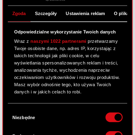
Zgoda
Szczegóły
Ustawienia reklam
O plikach
PNG
Zrzut ekranu 2025 12 29 o
13.45.20
Odpowiedzialne wykorzystanie Twoich danych
Wraz z
naszymi 1022 partnerami
przetwarzamy
Twoje osobiste dane, np. adres IP, korzystając z
Grupa Kapitałowa
Czytaj dalej
takich technologii jak pliki cookie, w celu
wyświetlania spersonalizowanych reklam i treści,
analizowania tychże, wychodzenia naprzeciw
oczekiwaniom użytkowników i rozwoju produktów.
PNG
Zrzut ekranu 2025 12 29 o
Masz wybór odnośnie tego, kto używa Twoich
17.18.32
danych i w jakich celach to robi.
Michał Kiciński, współzałożyciel CD PROJEKT,
Jeśli wyrazisz na to zgodę, chcielibyśmy również:
nabywa 100% udziałów w GOG
Czytaj dalej
Wybór
Gromadzić dane dotyczące Twojej
Niezbędne
zgody
lokalizacji geograficznej z dokładnością nawet
do kilku metrów
Michał Kiciński, współzałożyciel
Identyfikować Twoje urządzenie, aktywnie