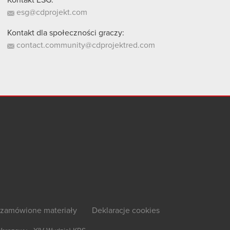
Kontakt ESG:
esg@cdprojekt.com
Kontakt dla społeczności graczy:
contact.community@cdprojektred.com
zamówione materiały
Deklaracje cookies