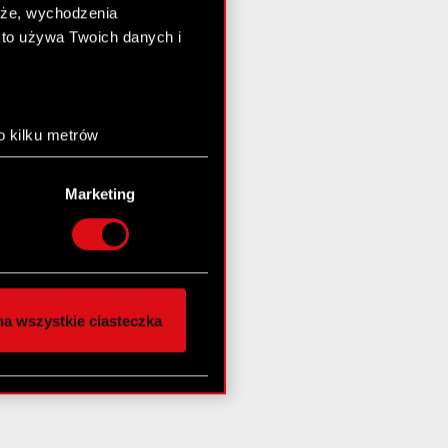
chże, wychodzenia
kto używa Twoich danych i
o kilku metrów
anych (fingerprinting,
Marketing
łasne preferencje w
sekcji
nej chwili.
społecznościowe i
ostępniamy partnerom
a wszystkie ciasteczka
 innymi danymi
stanie z naszej witryny,