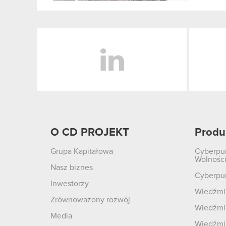
LinkedIn
O CD PROJEKT
Produ
Grupa Kapitałowa
Cyberpu
Wolnośc
Nasz biznes
Cyberpu
Inwestorzy
Wiedźmin
Zrównoważony rozwój
Wiedźmin
Media
Wiedźmi