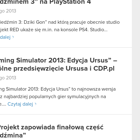
dźminem 3” na PlayStation 4
ego 2013
iedźmin 3: Dziki Gon” nad którą pracuje obecnie studio
jekt RED ukaże się m.in. na konsole PS4. Studio…
dalej
ming Simulator 2013: Edycja Ursus” –
lne przedsięwzięcie Ursusa i CDP.pl
ego 2013
ng Simulator 2013: Edycja Ursus” to najnowsza wersja
 z najbardziej popularnych gier symulacyjnych na
e….
Czytaj dalej
rojekt zapowiada finałową część
dźmina”