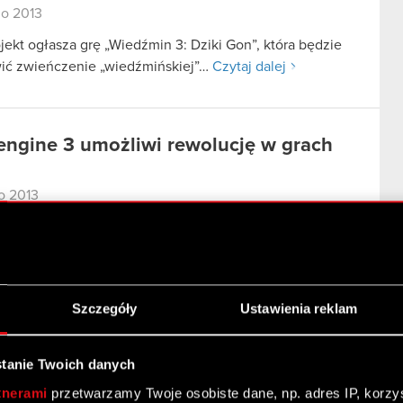
go 2013
jekt ogłasza grę „Wiedźmin 3: Dziki Gon”, która będzie
ić zwieńczenie „wiedźmińskiej”…
Czytaj dalej
ngine 3 umożliwi rewolucję w grach
go 2013
 CD Projekt RED, należące do notowanej na GPW spółki
jekt, przedstawiło przełomową technologię do
cji…
Czytaj dalej
Szczegóły
Ustawienia reklam
pl z dwoma bestsellerami Empiku
cznia 2013
tanie Twoich danych
tnerami
przetwarzamy Twoje osobiste dane, np. adres IP, korzyst
 z Grupy CD Projekt został nagrodzony dwiema