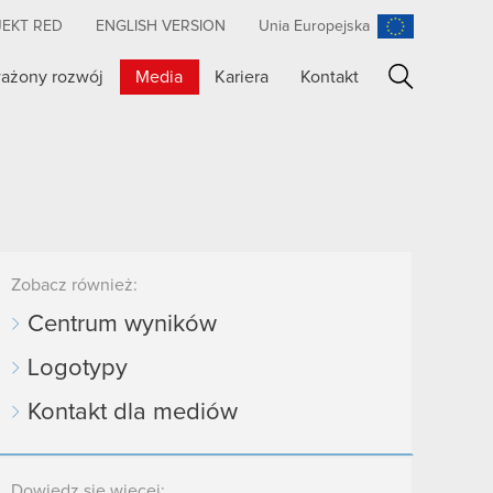
JEKT RED
ENGLISH VERSION
Unia Europejska
ażony rozwój
Media
Kariera
Kontakt
Szukaj
Zobacz również:
Centrum wyników
Logotypy
Kontakt dla mediów
Dowiedz się więcej: