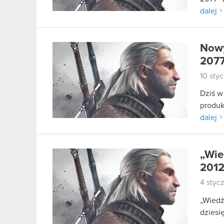
dalej
Nowy
207
10 sty
Dziś w
produk
dalej
„Wie
2012
4 styc
„Wiedź
dziesi