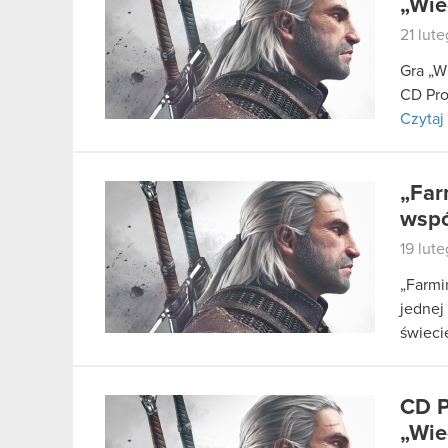
„Wie
21 lut
Gra „W
CD Pro
Czytaj 
„Far
wspó
19 lut
„Farmi
jednej
świeci
CD P
„Wie