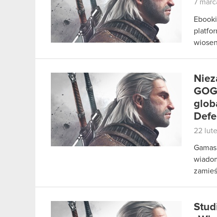
7 marc
Ebooki
platfo
wiosen
Niez
GOG.
glob
Defe
22 lut
Gamasu
wiadom
zamieś
Stud