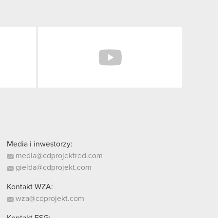
Facebook
YouTube
Media i inwestorzy:
media@cdprojektred.com
gielda@cdprojekt.com
Kontakt WZA:
wza@cdprojekt.com