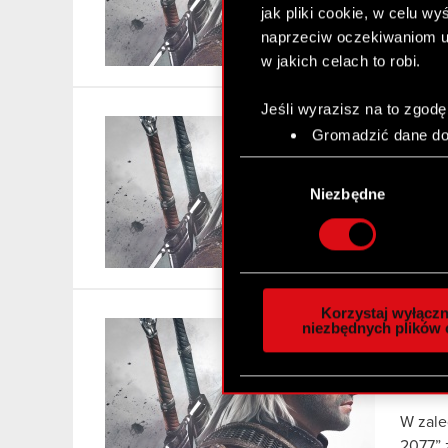
jak pliki cookie, w celu w
nagrod
naprzeciw oczekiwaniom u
najpop
w jakich celach to robi.
Jeśli wyrazisz na to zgodę
Już 
Gromadzić dane dot
Identyfikować Twoje
17 sty
Wybór
czyli wirtualny odcisk 
zgody
Niezbędne
Platfo
Dowiedz się więcej odnośn
oferci
szczegółów
. W Deklaracj
Czytaj 
Wykorzystujemy pliki cook
analizować ruch w naszej w
Korzystaj wyłączn
społecznościowym, reklam
niezbędnych plików 
Pona
otrzymanymi od Ciebie lub
207
zgadasz się na używanie p
14 sty
W zale
2077” 