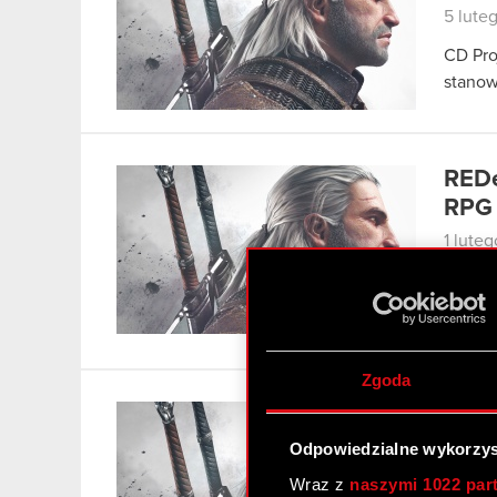
5 lute
CD Pro
stanow
REDe
RPG
1 lute
Studio
CD Pro
produk
Zgoda
CDP.
23 sty
Odpowiedzialne wykorzys
Wraz z
naszymi 1022 par
CDP.pl