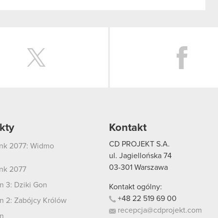
Twitter
kty
Kontakt
CD PROJEKT S.A.
nk 2077: Widmo
i
ul. Jagiellońska 74
03-301
Warszawa
nk 2077
 3: Dziki Gon
Kontakt ogólny:
+48
22
519
69
00
 2: Zabójcy Królów
recepcja@cdprojekt.com
n