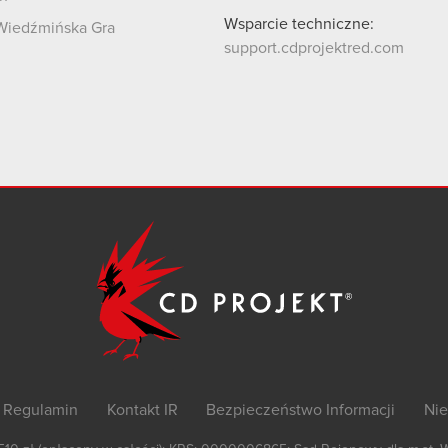
Wsparcie techniczne:
Wiedźmińska Gra
support.cdprojektred.com
Regulamin
Kontakt IR
Bezpieczeństwo Informacji
Nie