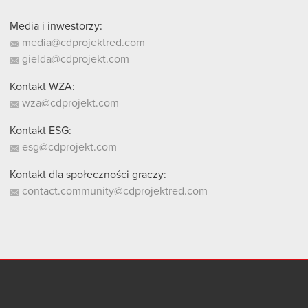
Media i inwestorzy:
media@cdprojektred.com
gielda@cdprojekt.com
Kontakt WZA:
wza@cdprojekt.com
Kontakt ESG:
esg@cdprojekt.com
Kontakt dla społeczności graczy:
contact.community@cdprojektred.com