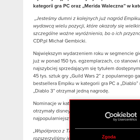
kategorii gra PC oraz „Merida Waleczna” w kate
„Jesteśmy dumni z kolejnych już nagród Empiku.
wydawcą wielu pozycji, które okazały się wielk
szczególne ważne wyróżnienia, bo o ich przyzna
CDP.pl Michał Gembicki.
Największym wydarzeniem roku w segmencie gier o
już w ponad 150 tys. egzemplarzach, co stanowi
najszybciej sprzedającym się tytułem dostępnym 
45 tys. sztuk gry „Guild Wars 2” z popularnego 
bestsellera Empiku w kategorii gra PC a „Diablo
„Diablo 3” otrzymał jedną nagrodę.
Nominacje w kategorii dla największego przeboju 
otrzymały disneyowskie superprodukcje „Auta 2”
najpopularniejszym filmem roku w tej kategorii ok
„Współpraca z The Walt Disney Company ma dla 
Zgoda
rozszerzyliśmy jej zakres o cyfrową dystrybucję g