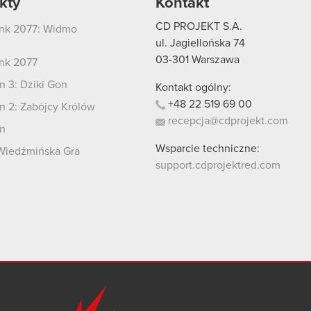
kty
Kontakt
CD PROJEKT S.A.
nk 2077: Widmo
i
ul. Jagiellońska 74
03-301
Warszawa
nk 2077
 3: Dziki Gon
Kontakt ogólny:
+48
22
519
69
00
 2: Zabójcy Królów
recepcja@cdprojekt.com
n
Wsparcie techniczne:
Wiedźmińska Gra
support.cdprojektred.com