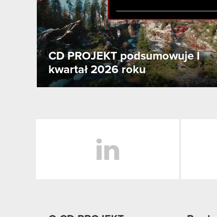
zgadasz się na używanie p
CD PROJEKT podsumowuje I
kwartał 2026 roku
LinkedIn