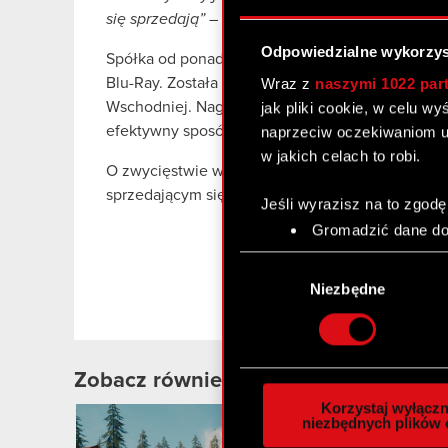
się sprzedają”
– powiedział Gembicki.
Odpowiedzialne wykorzys
Spółka od ponad 10 lat wydaje gry Disneya a od
Wraz z
naszymi 1022 par
Blu-Ray. Została m.in. uhonorowana nagrodą dla 
jak pliki cookie, w celu w
Wschodniej. Nagroda ta przyznawana jest przez D
naprzeciw oczekiwaniom u
efektywny sposób realizują postawione przed ni
w jakich celach to robi.
O zwycięstwie w plebiscycie Empiku decydują je
sprzedającym się produktom roku.
Jeśli wyrazisz na to zgodę
Gromadzić dane dot
Identyfikować Twoje
Wybór
czyli wirtualny odcisk 
zgody
Niezbędne
Dowiedz się więcej odnośn
szczegółów
. W Deklaracj
Wykorzystujemy pliki cook
Zobacz również:
analizować ruch w naszej w
Korzystaj wyłączn
społecznościowym, reklam
niezbędnych plików 
2
otrzymanymi od Ciebie lub
MA