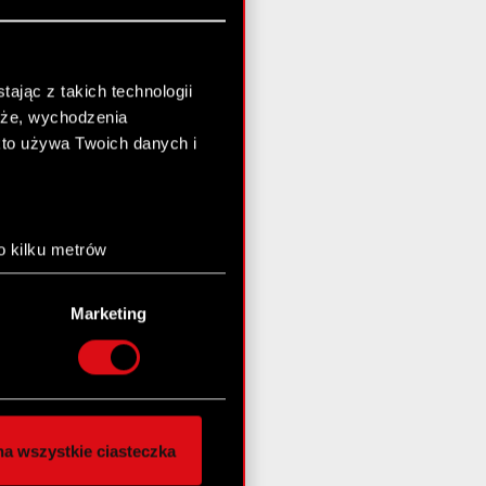
ając z takich technologii
chże, wychodzenia
kto używa Twoich danych i
o kilku metrów
anych (fingerprinting,
Marketing
łasne preferencje w
sekcji
nej chwili.
społecznościowe i
ostępniamy partnerom
a wszystkie ciasteczka
 innymi danymi
stanie z naszej witryny,