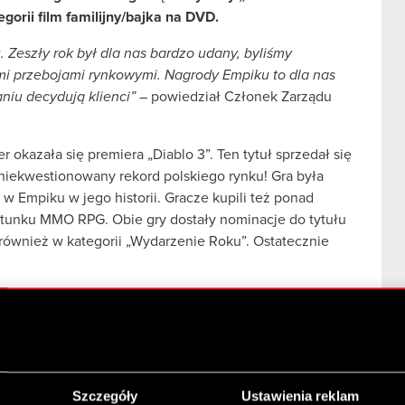
gorii film familijny/bajka na DVD.
 Zeszły rok był dla nas bardzo udany, byliśmy
imi przebojami rynkowymi. Nagrody Empiku to dla nas
niu decydują klienci”
– powiedział Członek Zarządu
kazała się premiera „Diablo 3”. Ten tytuł sprzedał się
 niekwestionowany rekord polskiego rynku! Gra była
w Empiku w jego historii. Gracze kupili też ponad
gatunku MMO RPG. Obie gry dostały nominacje do tytułu
” również w kategorii „Wydarzenie Roku”. Ostatecznie
2012 r. w kategorii film familijny/bajka na DVD
 oraz „Merida Waleczna”. Ostatecznie
azała się „Merida”.
nas strategiczne znaczenie. Kilka tygodni temu
Szczegóły
Ustawienia reklam
ier, które pojawiły się na platformie CDP.pl i doskonale