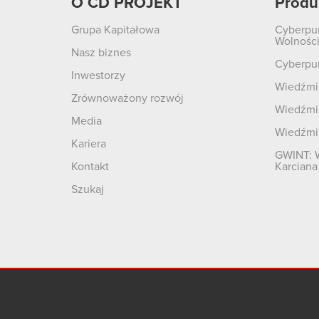
O CD PROJEKT
Produ
Grupa Kapitałowa
Cyberpu
Wolnośc
Nasz biznes
Cyberpu
Inwestorzy
Wiedźmin
Zrównoważony rozwój
Wiedźmin
Media
Wiedźmi
Kariera
GWINT: 
Kontakt
Karciana
Szukaj