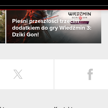
lików cookie.
Pieśni przeszłości trzecim
dodatkiem do gry Wiedźmin 3:
Dziki Gon!
Twitter