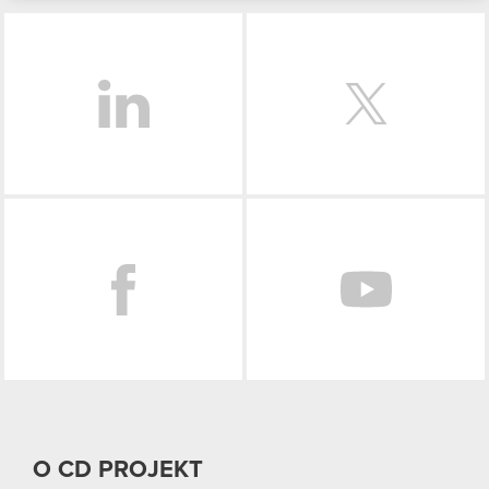
podczas korzystania z ich usług. Kontynuując
LinkedIn
korzystanie z naszej witryny, zgadasz się na
używanie plików cookie.
Facebook
O CD PROJEKT