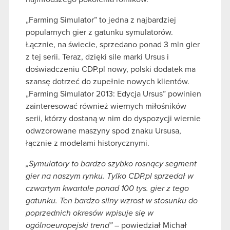
„Farming Simulator” to jedna z najbardziej
popularnych gier z gatunku symulatorów.
Łącznie, na świecie, sprzedano ponad 3 mln gier
z tej serii. Teraz, dzięki sile marki Ursus i
doświadczeniu CDP.pl nowy, polski dodatek ma
szansę dotrzeć do zupełnie nowych klientów.
„Farming Simulator 2013: Edycja Ursus” powinien
zainteresować również wiernych miłośników
serii, którzy dostaną w nim do dyspozycji wiernie
odwzorowane maszyny spod znaku Ursusa,
łącznie z modelami historycznymi.
„Symulatory to bardzo szybko rosnąc
y
segment
gier na naszym rynku. Tylko CDP.pl sprzedał w
czwartym
kwartale
ponad
100
tys. gier z tego
gatunku. Ten bardzo silny wzrost w stosunku do
poprzednich okresów wpisuje się w
ogólnoeuropejski trend”
– powiedział Michał