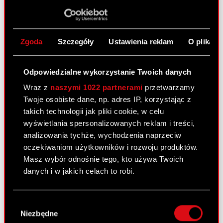
MAJ
Zgoda
Szczegóły
Ustawienia reklam
O plikach
CD PROJEKT podsumowuje I
Odpowiedzialne wykorzystanie Twoich danych
kwartał 2026 roku
Wraz z
naszymi 1022 partnerami
przetwarzamy
Twoje osobiste dane, np. adres IP, korzystając z
takich technologii jak pliki cookie, w celu
27
MAJ
wyświetlania spersonalizowanych reklam i treści,
analizowania tychże, wychodzenia naprzeciw
oczekiwaniom użytkowników i rozwoju produktów.
Masz wybór odnośnie tego, kto używa Twoich
Pieśni przeszłości trzecim
danych i w jakich celach to robi.
dodatkiem do gry Wiedźmin 3:
Dziki Gon!
Jeśli wyrazisz na to zgodę, chcielibyśmy również:
Wybór
Gromadzić dane dotyczące Twojej
Niezbędne
zgody
lokalizacji geograficznej z dokładnością nawet