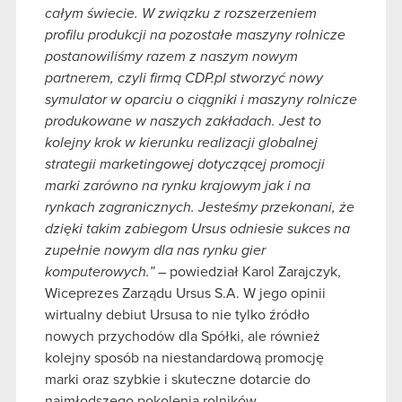
całym świecie. W związku z rozszerzeniem
profilu produkcji na pozostałe maszyny rolnicze
postanowiliśmy razem z naszym nowym
partnerem, czyli firmą
CDP.pl
stworzyć nowy
symulator
w oparciu o ciągniki i maszyny rolnicze
produkowane w naszych zakładach. Jest to
kolejny krok w kierunku realizacji globalnej
strategii marketingowej dotyczącej promocji
marki zarówno na rynku krajowym jak i na
rynkach zagranicznych. Jesteśmy przekonani, że
dzięki takim zabiegom Ursus odniesie sukces na
zupełnie nowym dla nas rynku
gier
komputerowych
.”
– powiedział Karol Zarajczyk,
Wiceprezes Zarządu Ursus S.A. W jego opinii
wirtualny debiut Ursusa to nie tylko źródło
nowych przychodów dla Spółki, ale również
kolejny sposób na niestandardową promocję
marki oraz szybkie i skuteczne dotarcie do
najmłodszego pokolenia rolników.