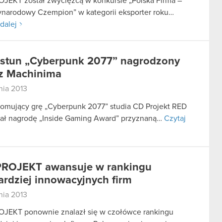
JEKT został zwycięzcą w konkursie „Polska Firma –
narodowy Czempion” w kategorii eksporter roku…
dalej
stun „Cyberpunk 2077” nagrodzony
z Machinima
nia 2013
romujący grę „Cyberpunk 2077” studia CD Projekt RED
ał nagrodę „Inside Gaming Award” przyznaną…
Czytaj
ROJEKT awansuje w rankingu
ardziej innowacyjnych firm
nia 2013
JEKT ponownie znalazł się w czołówce rankingu