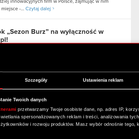
dziej innowacyjnych firm w Polsce, zajmując w nim
e miejsce -…
Czytaj dalej
k „Sezon Burz” na wyłączność w
pl!
topada 2013
oniczna wersja najnowszej powieści Andrzeja
skiego zadebiutuje w przyszłym tygodniu na
rmie cdp.pl. Zamówienia…
Czytaj dalej
Szczegóły
Ustawienia reklam
źmin w filmie promującym konsolę
tanie Twoich danych
x One
tnerami
przetwarzamy Twoje osobiste dane, np. adres IP, korzyst
topada 2013
yświetlania spersonalizowanych reklam i treści, analizowania ty
żytkowników i rozwoju produktów. Masz wybór odnośnie tego, 
in Geralt jest jednym z bohaterów oficjalnego filmu
ącego debiutującą dzisiaj na rynku konsolę Xbox…