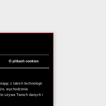
O plikach cookies
ając z takich technologii
chże, wychodzenia
kto używa Twoich danych i