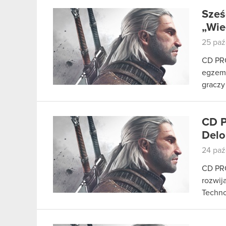
Sześ
„Wie
25 paź
CD PRO
egzemp
graczy
CD P
Delo
24 paź
CD PRO
rozwij
Techno