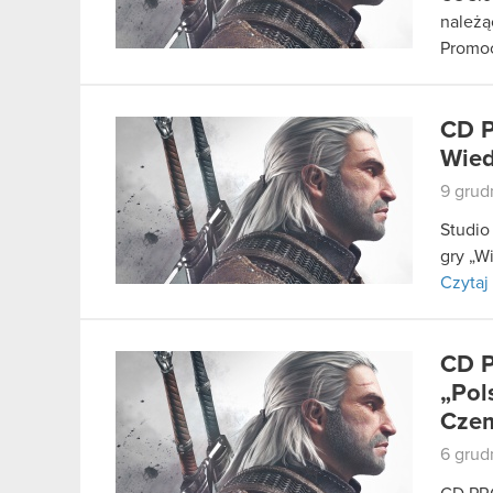
należą
Promo
CD P
Wied
9 grud
Studio
gry „W
Czytaj 
CD P
„Pol
Cze
6 grud