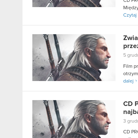
CD PRO
Między
Czytaj 
Zwia
prze
5 grud
Film p
otrzym
dalej
CD P
najb
3 grud
CD PRO