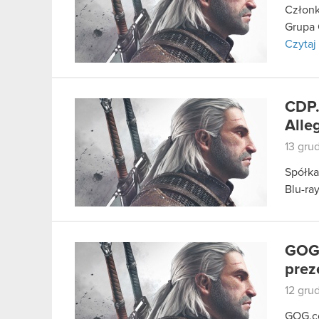
Członk
Grupa 
Czytaj 
CDP.
Alle
13 gru
Spółka
Blu-ra
GOG.
preze
12 gru
GOG.co