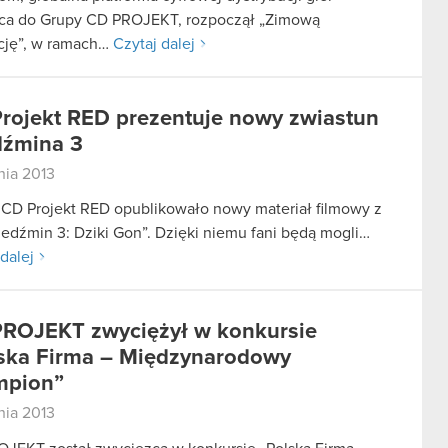
ca do Grupy CD PROJEKT, rozpoczął „Zimową
cję”, w ramach…
Czytaj dalej
rojekt RED prezentuje nowy zwiastun
źmina 3
nia 2013
 CD Projekt RED opublikowało nowy materiał filmowy z
iedźmin 3: Dziki Gon”. Dzięki niemu fani będą mogli…
dalej
ROJEKT zwyciężył w konkursie
ska Firma – Międzynarodowy
mpion”
nia 2013