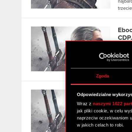
najbar
trzeci
Eboo
CDP.
28 lis
Elektr
Sapkow
platfo
Zgoda
Wied
Odpowiedzialne wykorzys
Xbo
Wraz z
naszymi 1022 par
22 lis
jak pliki cookie, w celu w
naprzeciw oczekiwaniom u
Wiedźm
w jakich celach to robi.
promuj