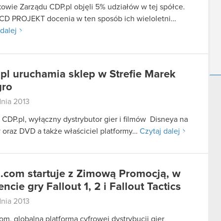
owie Zarządu CDP.pl objęli 5% udziałów w tej spółce.
CD PROJEKT docenia w ten sposób ich wieloletni…
dalej
pl uruchamia sklep w Strefie Marek
gro
dnia 2013
 CDP.pl, wyłączny dystrybutor gier i filmów Disneya na
y oraz DVD a także właściciel platformy…
Czytaj dalej
com startuje z Zimową Promocją, w
ncie gry Fallout 1, 2 i Fallout Tactics
dnia 2013
m, globalna platforma cyfrowej dystrybucji gier