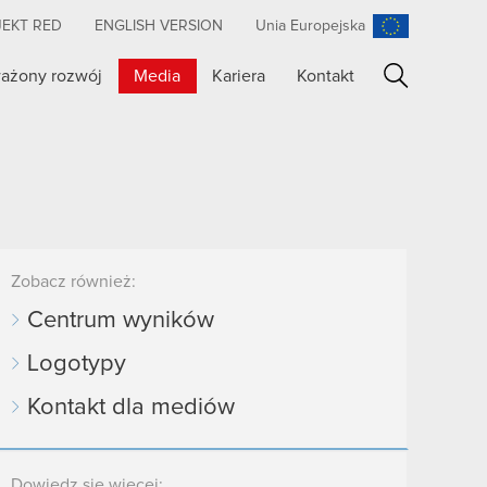
JEKT RED
ENGLISH VERSION
Unia Europejska
ażony rozwój
Media
Kariera
Kontakt
Szukaj
Zobacz również:
Centrum wyników
Logotypy
Kontakt dla mediów
Dowiedz się więcej: