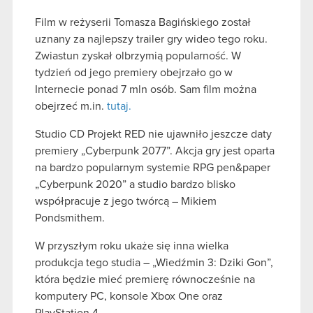
Film w reżyserii Tomasza Bagińskiego został
uznany za najlepszy trailer gry wideo tego roku.
Zwiastun zyskał olbrzymią popularność. W
tydzień od jego premiery obejrzało go w
Internecie ponad 7 mln osób. Sam film można
obejrzeć m.in.
tutaj.
Studio CD Projekt RED nie ujawniło jeszcze daty
premiery „Cyberpunk 2077”. Akcja gry jest oparta
na bardzo popularnym systemie RPG pen&paper
„Cyberpunk 2020” a studio bardzo blisko
współpracuje z jego twórcą – Mikiem
Pondsmithem.
W przyszłym roku ukaże się inna wielka
produkcja tego studia – „Wiedźmin 3: Dziki Gon”,
która będzie mieć premierę równocześnie na
komputery PC, konsole Xbox One oraz