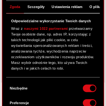
Centrum wyników
Zgoda
Szczegóły
Ustawienia reklam
O plikach
Logotypy
Kontakt dla mediów
Odpowiedzialne wykorzystanie Twoich danych
Wraz z
naszymi 1022 partnerami
przetwarzamy
Twoje osobiste dane, np. adres IP, korzystając z
Dowiedz się więcej:
takich technologii jak pliki cookie, w celu
wyświetlania spersonalizowanych reklam i treści,
thewitcher.com
analizowania tychże, wychodzenia naprzeciw
cyberpunk.net
oczekiwaniom użytkowników i rozwoju produktów.
Masz wybór odnośnie tego, kto używa Twoich
gear.cdprojektred.com
danych i w jakich celach to robi.
Jeśli wyrazisz na to zgodę, chcielibyśmy również:
Wybór
Gromadzić dane dotyczące Twojej
LinkedIn
Niezbędne
zgody
lokalizacji geograficznej z dokładnością nawet
do kilku metrów
Identyfikować Twoje urządzenie, aktywnie
Preferencje