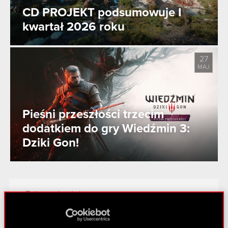
CD PROJEKT podsumowuje I
kwartał 2026 roku
27
MAJ
Pieśni przeszłości trzecim
dodatkiem do gry Wiedźmin 3:
Dziki Gon!
Zobacz również:
Aktualności