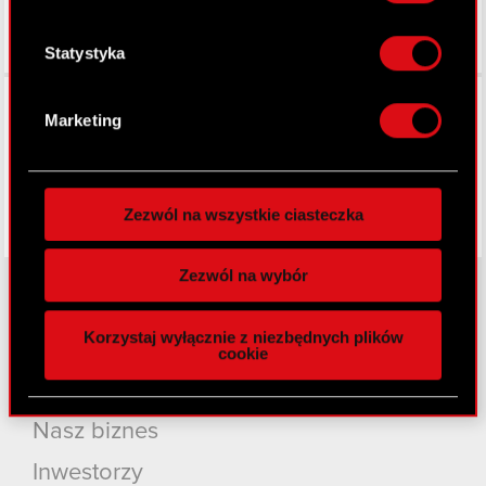
analizując charakteryzującego je zbiory
danych (fingerprinting, czyli wirtualny odcisk
palca)
Statystyka
Dowiedz się więcej odnośnie tego, jak Twoje
Facebook
osobiste dane są przetwarzane oraz ustaw własne
Marketing
preferencje w
sekcji szczegółów
. W Deklaracji
plików cookie możesz zmienić lub wycofać swoją
zgodę w dowolnej chwili.
Zezwól na wszystkie ciasteczka
Wykorzystujemy pliki cookie do
spersonalizowania treści i reklam, aby oferować
Zezwól na wybór
funkcje społecznościowe i analizować ruch w
naszej witrynie. Informacje o tym, jak korzystasz
Korzystaj wyłącznie z niezbędnych plików
z naszej witryny, udostępniamy partnerom
O CD PROJEKT
cookie
społecznościowym, reklamowym i analitycznym.
Grupa Kapitałowa
Partnerzy mogą połączyć te informacje z innymi
danymi otrzymanymi od Ciebie lub uzyskanymi
Nasz biznes
podczas korzystania z ich usług. Kontynuując
korzystanie z naszej witryny, zgadasz się na
Inwestorzy