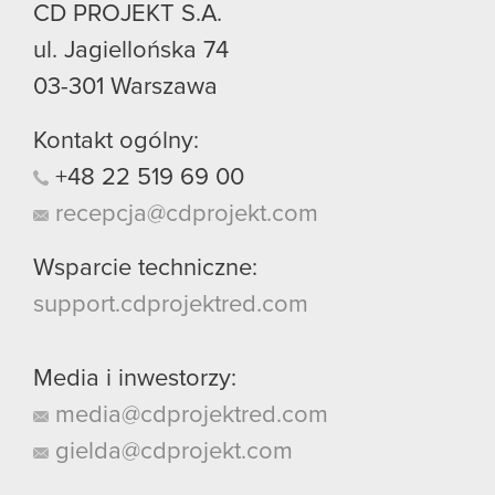
CD PROJEKT S.A.
ul. Jagiellońska 74
03-301
Warszawa
Kontakt ogólny:
+48
22
519
69
00
recepcja@cdprojekt.com
Wsparcie techniczne:
support.cdprojektred.com
Media i inwestorzy:
media@cdprojektred.com
gielda@cdprojekt.com