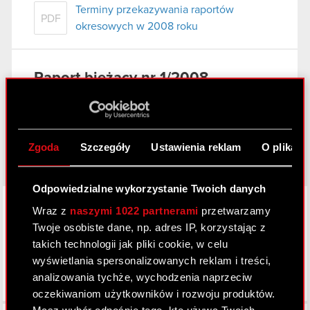
Terminy przekazywania raportów
PDF
okresowych w 2008 roku
Raport bieżący nr 1/2008
7 stycznia 2008
Powołanie prokurenta samoistnego
PDF
Zgoda
Szczegóły
Ustawienia reklam
O plikach
Odpowiedzialne wykorzystanie Twoich danych
LinkedIn
Wraz z
naszymi 1022 partnerami
przetwarzamy
Twoje osobiste dane, np. adres IP, korzystając z
takich technologii jak pliki cookie, w celu
wyświetlania spersonalizowanych reklam i treści,
analizowania tychże, wychodzenia naprzeciw
oczekiwaniom użytkowników i rozwoju produktów.