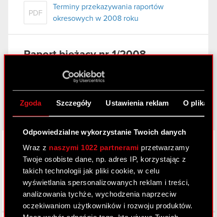
Terminy przekazywania raportów
PDF
okresowych w 2008 roku
Raport bieżący nr 1/2008
7 stycznia 2008
Powołanie prokurenta samoistnego
PDF
Zgoda
Szczegóły
Ustawienia reklam
O plikach
Odpowiedzialne wykorzystanie Twoich danych
LinkedIn
Wraz z
naszymi 1022 partnerami
przetwarzamy
Twoje osobiste dane, np. adres IP, korzystając z
takich technologii jak pliki cookie, w celu
wyświetlania spersonalizowanych reklam i treści,
analizowania tychże, wychodzenia naprzeciw
oczekiwaniom użytkowników i rozwoju produktów.