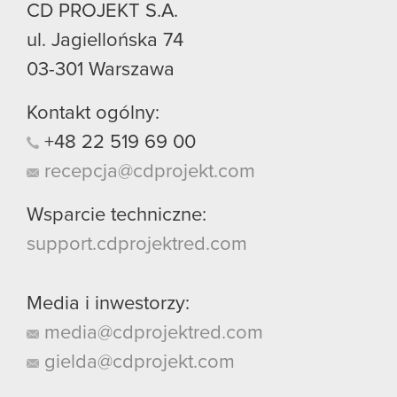
CD PROJEKT S.A.
ul. Jagiellońska 74
03-301
Warszawa
Kontakt ogólny:
+48
22
519
69
00
recepcja@cdprojekt.com
Wsparcie techniczne:
support.cdprojektred.com
Media i inwestorzy:
media@cdprojektred.com
gielda@cdprojekt.com