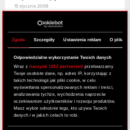
15 stycznia 2008
Aneks do umowy strategicznej
PDF
Zgoda
Szczegóły
Ustawienia reklam
O plikach
Raport bieżący nr 6/2008
15 stycznia 2008
Odpowiedzialne wykorzystanie Twoich danych
Zajęcie udziałów w firmie Optibox Sp. z
Wraz z
naszymi 1022 partnerami
przetwarzamy
PDF
o.o. z siedzibą w Warszawie
Twoje osobiste dane, np. adres IP, korzystając z
takich technologii jak pliki cookie, w celu
wyświetlania spersonalizowanych reklam i treści,
Raport bieżący nr 5/2008
analizowania tychże, wychodzenia naprzeciw
14 stycznia 2008
oczekiwaniom użytkowników i rozwoju produktów.
Masz wybór odnośnie tego, kto używa Twoich
Pozew o zapłatę przeciwko Zatra S.A.
danych i w jakich celach to robi.
PDF
Jeśli wyrazisz na to zgodę, chcielibyśmy również: