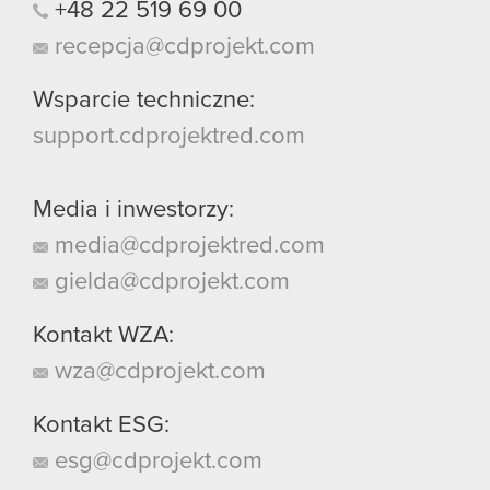
+48
22
519
69
00
recepcja@cdprojekt.com
Wsparcie techniczne:
support.cdprojektred.com
Media i inwestorzy:
media@cdprojektred.com
gielda@cdprojekt.com
Kontakt WZA:
wza@cdprojekt.com
Kontakt ESG:
esg@cdprojekt.com