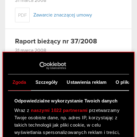
31 marca 2008
Zawarcie znaczącej umowy
PDF
Raport bieżący nr 37/2008
31 marca 2008
Wniosek do Sądu Rejonowego w
PDF
Warszawie o odroczenie posiedzenia
Sądu
Zgoda
Szczegóły
Ustawienia reklam
O plikach
Raport bieżący nr 36/2008
Odpowiedzialne wykorzystanie Twoich danych
27 marca 2008
Wraz z
naszymi 1022 partnerami
przetwarzamy
Twoje osobiste dane, np. adres IP, korzystając z
Aneks nr 2 w sprawie prolongaty terminu
PDF
takich technologii jak pliki cookie, w celu
spłaty wierzytelności do Porozumienia z
wyświetlania spersonalizowanych reklam i treści,
11 października 2007 r. - zmiana