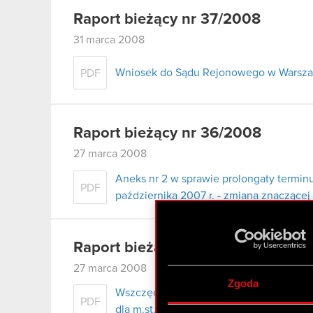
Raport bieżący nr 37/2008
31 marca 2008
Wniosek do Sądu Rejonowego w Warszaw
PDF
Raport bieżący nr 36/2008
27 marca 2008
Aneks nr 2 w sprawie prolongaty terminu
PDF
października 2007 r. - zmiana znaczące
Raport bieżący nr 35/2008
27 marca 2008
Zgoda
Wszczęcie postępowania egzekucyjneg
PDF
dla m.st. Warszawy i zajęcie rachunku 