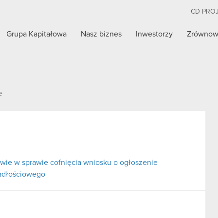
CD PRO
Grupa Kapitałowa
Nasz biznes
Inwestorzy
Zrównow
e
ie w sprawie cofnięcia wniosku o ogłoszenie
padłościowego