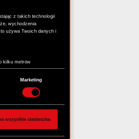
ając z takich technologii
chże, wychodzenia
kto używa Twoich danych i
o kilku metrów
anych (fingerprinting,
Marketing
łasne preferencje w
sekcji
nej chwili.
społecznościowe i
ostępniamy partnerom
a wszystkie ciasteczka
 innymi danymi
stanie z naszej witryny,