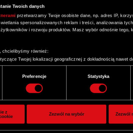
tanie Twoich danych
tnerami
przetwarzamy Twoje osobiste dane, np. adres IP, korzyst
yświetlania spersonalizowanych reklam i treści, analizowania ty
żytkowników i rozwoju produktów. Masz wybór odnośnie tego, 
ownej na rzecz Optimus S.A.
, chcielibyśmy również:
yczące Twojej lokalizacji geograficznej z dokładnością nawet d
 urządzenie, aktywnie analizując charakteryzującego je zbiory d
palca)
Preferencje
Statystyka
ie tego, jak Twoje osobiste dane są przetwarzane oraz ustaw w
i plików cookie możesz zmienić lub wycofać swoją zgodę w dowol
ie do spersonalizowania treści i reklam, aby oferować funkcje 
itrynie. Informacje o tym, jak korzystasz z naszej witryny, ud
ie z
Zezwól na wybór
Zezwól n
owym i analitycznym. Partnerzy mogą połączyć te informacje z
cookie
 uzyskanymi podczas korzystania z ich usług. Kontynuując korzy
lików cookie.