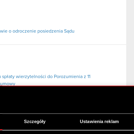
ie o odroczenie posiedzenia Sądu
 spłaty wierzytelności do Porozumienia z 11
j umowy
Szczegóły
Ustawienia reklam
o przez Komornika Sądowego przy Sądzie Rejonowym
bankowego