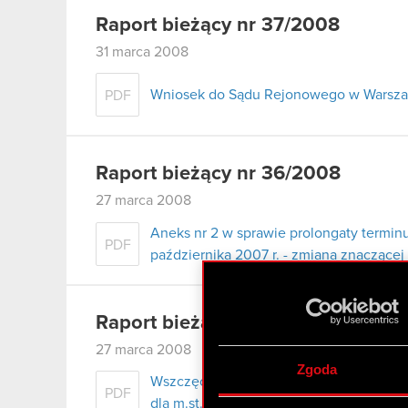
Raport bieżący nr 37/2008
31 marca 2008
Wniosek do Sądu Rejonowego w Warszaw
PDF
Raport bieżący nr 36/2008
27 marca 2008
Aneks nr 2 w sprawie prolongaty terminu
PDF
października 2007 r. - zmiana znaczące
Raport bieżący nr 35/2008
27 marca 2008
Zgoda
Wszczęcie postępowania egzekucyjneg
PDF
dla m.st. Warszawy i zajęcie rachunku 