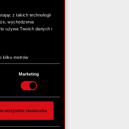
ając z takich technologii
chże, wychodzenia
kto używa Twoich danych i
o kilku metrów
anych (fingerprinting,
Marketing
łasne preferencje w
sekcji
nej chwili.
społecznościowe i
ostępniamy partnerom
a wszystkie ciasteczka
 innymi danymi
stanie z naszej witryny,