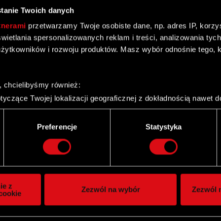
tanie Twoich danych
tnerami
przetwarzamy Twoje osobiste dane, np. adres IP, korzyst
yświetlania spersonalizowanych reklam i treści, analizowania ty
żytkowników i rozwoju produktów. Masz wybór odnośnie tego, 
ownej na rzecz Optimus S.A.
, chcielibyśmy również:
yczące Twojej lokalizacji geograficznej z dokładnością nawet d
 urządzenie, aktywnie analizując charakteryzującego je zbiory d
palca)
Preferencje
Statystyka
ie tego, jak Twoje osobiste dane są przetwarzane oraz ustaw w
i plików cookie możesz zmienić lub wycofać swoją zgodę w dowol
ie do spersonalizowania treści i reklam, aby oferować funkcje 
itrynie. Informacje o tym, jak korzystasz z naszej witryny, ud
ie z
Zezwól na wybór
Zezwól n
owym i analitycznym. Partnerzy mogą połączyć te informacje z
cookie
 uzyskanymi podczas korzystania z ich usług. Kontynuując korzy
lików cookie.