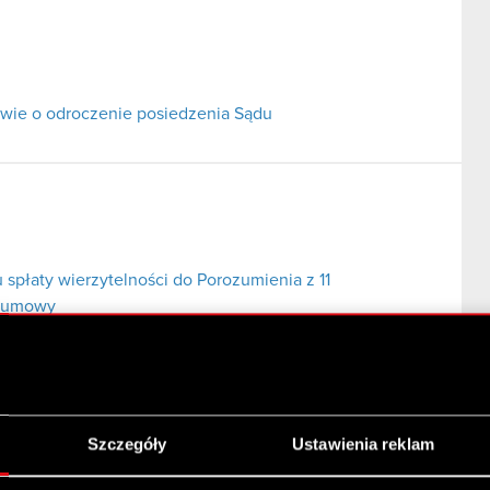
ie o odroczenie posiedzenia Sądu
 spłaty wierzytelności do Porozumienia z 11
j umowy
Szczegóły
Ustawienia reklam
o przez Komornika Sądowego przy Sądzie Rejonowym
bankowego