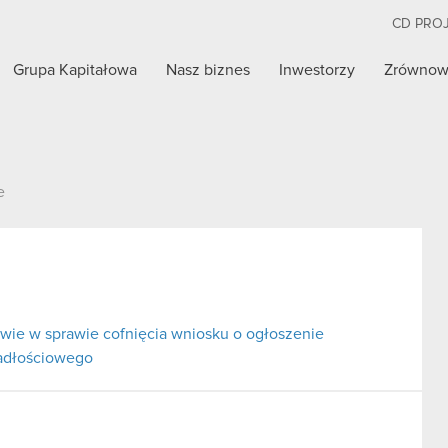
CD PRO
Grupa Kapitałowa
Nasz biznes
Inwestorzy
Zrównow
e
ie w sprawie cofnięcia wniosku o ogłoszenie
padłościowego