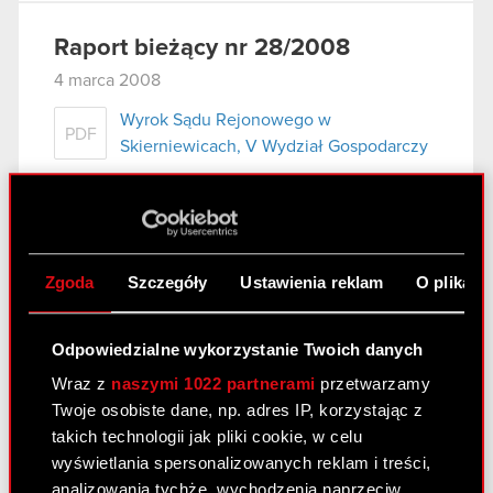
Raport bieżący nr 28/2008
4 marca 2008
Wyrok Sądu Rejonowego w
PDF
Skierniewicach, V Wydział Gospodarczy
Raport bieżący nr 27/2008
4 marca 2008
Zgoda
Szczegóły
Ustawienia reklam
O plikach
Oświadczenie Spółki o zajętych
PDF
wierzytelnościach Zatra S.A.
Odpowiedzialne wykorzystanie Twoich danych
Wraz z
naszymi 1022 partnerami
przetwarzamy
Raport bieżący nr 26/2008
Twoje osobiste dane, np. adres IP, korzystając z
takich technologii jak pliki cookie, w celu
4 marca 2008
wyświetlania spersonalizowanych reklam i treści,
Wniosek Spółki o odroczenie terminu
analizowania tychże, wychodzenia naprzeciw