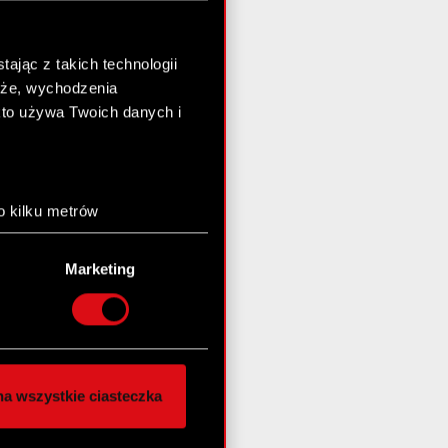
ając z takich technologii
chże, wychodzenia
kto używa Twoich danych i
o kilku metrów
anych (fingerprinting,
Marketing
łasne preferencje w
sekcji
nej chwili.
społecznościowe i
ostępniamy partnerom
a wszystkie ciasteczka
 innymi danymi
stanie z naszej witryny,