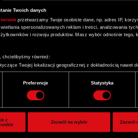
ego
tanie Twoich danych
tnerami
przetwarzamy Twoje osobiste dane, np. adres IP, korzyst
yświetlania spersonalizowanych reklam i treści, analizowania ty
żytkowników i rozwoju produktów. Masz wybór odnośnie tego, 
bowiązkowych składek ZUS za miesiąc luty 2008 r.
, chcielibyśmy również:
yczące Twojej lokalizacji geograficznej z dokładnością nawet d
 urządzenie, aktywnie analizując charakteryzującego je zbiory d
palca)
Preferencje
Statystyka
ie tego, jak Twoje osobiste dane są przetwarzane oraz ustaw w
i plików cookie możesz zmienić lub wycofać swoją zgodę w dowol
ie do spersonalizowania treści i reklam, aby oferować funkcje 
itrynie. Informacje o tym, jak korzystasz z naszej witryny, ud
ie z
Zezwól na wybór
Zezwól n
owym i analitycznym. Partnerzy mogą połączyć te informacje z
cookie
 uzyskanymi podczas korzystania z ich usług. Kontynuując korzy