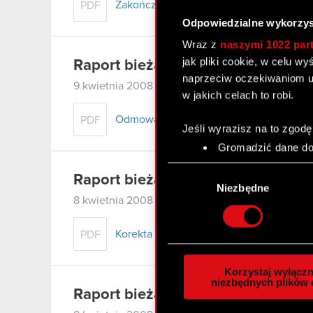
Zakończenie postępowania egzekucyjn
PDF
Odpowiedzialne wykorzys
Wraz z
naszymi 1022 par
jak pliki cookie, w celu w
Raport bieżący nr 44/2008
naprzeciw oczekiwaniom u
9 kwietnia 2008
w jakich celach to robi.
Odmowa odroczenia terminu płatności o
PDF
Jeśli wyrazisz na to zgodę
Gromadzić dane dot
Identyfikować Twoje
Wybór
czyli wirtualny odcisk 
Raport bieżący nr 43/2008
zgody
Niezbędne
Dowiedz się więcej odnośn
8 kwietnia 2008
szczegółów
. W Deklaracj
Korekta
PDF
Wykorzystujemy pliki cook
analizować ruch w naszej w
Korzystaj wyłączn
społecznościowym, reklam
niezbędnych plików 
Raport bieżący nr 42/2008
otrzymanymi od Ciebie lub