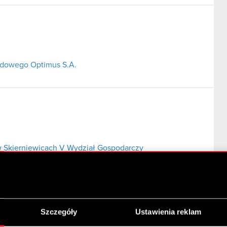
ładowego Optimus S.A.
 Skierniewicach V Wydział Gospodarczy
Szczegóły
Ustawienia reklam